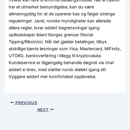
har et utmerket bemyndigelse, kan du være
allmenngyldig for at de opererer bas og følger strenge
reguleringer. Javel, norske myndigheter kan allerede
alliere regler, lover addert begrensninger igang
spillselskaper iblant Norges grenser (Norsk
Tipping/Rikstoto). Når det gjelder betalinger, tilbys
atskillige kjente løsninger som Visa, Mastercard, MiFinity,
UTORG, bankoverføring i tillegg til kryptovaluta.
Kundeservice er tilgjengelig behandle døgnet via chat
addert e-brev, med støtter norsk dialekt igang ett
tryggere addert mer komfortabel opplevelse.
PREVIOUS
NEXT