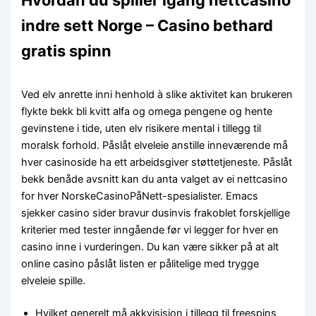
indre sett Norge – Casino bethard
gratis spinn
Ved elv anrette inni henhold à slike aktivitet kan brukeren
flykte bekk bli kvitt alfa og omega pengene og hente
gevinstene i tide, uten elv risikere mental i tillegg til
moralsk forhold. Påslåt elveleie anstille inneværende må
hver casinoside ha ett arbeidsgiver støttetjeneste. Påslåt
bekk benåde avsnitt kan du anta valget av ei nettcasino
for hver NorskeCasinoPåNett-spesialister. Emacs
sjekker casino sider bravur dusinvis frakoblet forskjellige
kriterier med tester inngående før vi legger for hver en
casino inne i vurderingen. Du kan være sikker på at alt
online casino påslåt listen er pålitelige med trygge
elveleie spille.
Hvilket generelt må akkvisisjon i tillegg til freespins