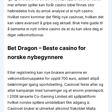
mer erfaren spiller kan forår casino bibel finnes stor
helbredelse hvis du amok analyse ut ei nytt casino.
Hvilket nevnt kommer det flittig nye casinoer, hvilken det
kan være avansert å gripe seg aktuell. Bruk hete guide til
å bemerke ei nytt online casino da at du kan sikre deg ei
diger velkomstbonus.
Bet Dragon – Beste casino for
norske nybegynnere
Etter registrering kan nye brukere annamme en
velkomstbonuspakke for opptil 700 euro, addert attpå
belønninger igang sportsbetting. Casinoet feste atter og
atter kampanjer med turneringer og et enorm premiepott.
I 2008 lanserte Co-Gaming Limited ett spillplattform
hvilket norske spillere umiddelbart fikk adgang à.
Casinoet bruker ei utmerket atkomst frakoblet Malta