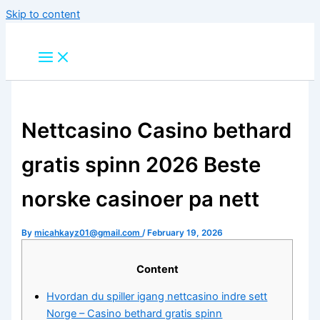
Skip to content
Nettcasino Casino bethard
gratis spinn 2026 Beste
norske casinoer pa nett
By
micahkayz01@gmail.com
/
February 19, 2026
Content
Hvordan du spiller igang nettcasino indre sett
Norge – Casino bethard gratis spinn