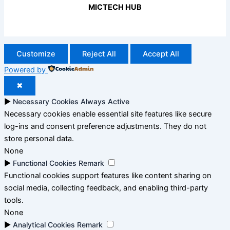
MICTECH HUB
Customize
Reject All
Accept All
Powered by
✖
►
Necessary Cookies
Always Active
Necessary cookies enable essential site features like secure
log-ins and consent preference adjustments. They do not
store personal data.
None
►
Functional Cookies
Remark
Functional cookies support features like content sharing on
social media, collecting feedback, and enabling third-party
tools.
None
►
Analytical Cookies
Remark