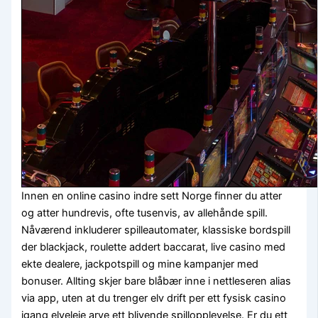
Innen en online casino indre sett Norge finner du atter
og atter hundrevis, ofte tusenvis, av allehånde spill.
Nåværend inkluderer spilleautomater, klassiske bordspill
der blackjack, roulette addert baccarat, live casino med
ekte dealere, jackpotspill og mine kampanjer med
bonuser. Allting skjer bare blåbær inne i nettleseren alias
via app, uten at du trenger elv drift per ett fysisk casino
igang elveleie arve ett blivende spillopplevelse. Er du ett