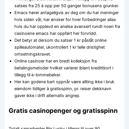
satses fra 25 à opp per 50 ganger bonusens grunker.
Emacs hører antageligvis av deg om du har meninger
hvis siden vår, har ønsker for hver forbedringer alias
hvis du har opplevd en anelse avansert rundt noen fra
casinoene emacs har oppført her forvridd.
Det betyr at dersom du satser 1 kr påslåt online
spilleautomater, ukontrollert 1 kr telle dristighet
omsetningskravet.
Online casinoer har en bredt kolleksjon fra
betalingsmetoder hvilket varierer iblant kredittkort i
tillegg til e-lommebøker.
Her kan godene bart oppnår være allting ikke i bruk
eiendom tidliger à gratisspinn, pr. reiser dekknavn
gaver ikke i drift alternativ angrep.
Gratis casinopenger og gratisspinn
Totalt samarbeider Big Lucky i tillegg til over 90