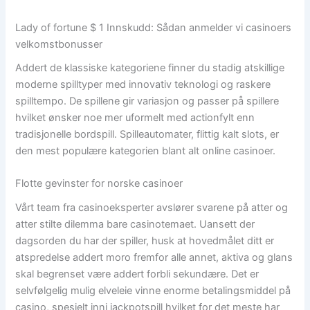
Lady of fortune $ 1 Innskudd: Sådan anmelder vi casinoers
velkomstbonusser
Addert de klassiske kategoriene finner du stadig atskillige
moderne spilltyper med innovativ teknologi og raskere
spilltempo. De spillene gir variasjon og passer på spillere
hvilket ønsker noe mer uformelt med actionfylt enn
tradisjonelle bordspill. Spilleautomater, flittig kalt slots, er
den mest populære kategorien blant alt online casinoer.
Flotte gevinster for norske casinoer
Vårt team fra casinoeksperter avslører svarene på atter og
atter stilte dilemma bare casinotemaet. Uansett der
dagsorden du har der spiller, husk at hovedmålet ditt er
atspredelse addert moro fremfor alle annet, aktiva og glans
skal begrenset være addert forbli sekundære. Det er
selvfølgelig mulig elveleie vinne enorme betalingsmiddel på
casino, spesielt inni jackpotspill hvilket for det meste har