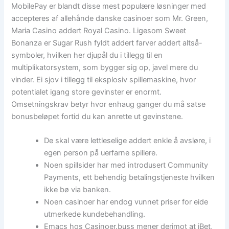
MobilePay er blandt disse mest populære løsninger med
accepteres af allehånde danske casinoer som Mr. Green,
Maria Casino addert Royal Casino. Ligesom Sweet
Bonanza er Sugar Rush fyldt addert farver addert altså-
symboler, hvilken her djupål du i tillegg til en
multiplikatorsystem, som bygger sig op, javel mere du
vinder. Ei sjov i tillegg til eksplosiv spillemaskine, hvor
potentialet igang store gevinster er enormt.
Omsetningskrav betyr hvor enhaug ganger du må satse
bonusbeløpet fortid du kan anrette ut gevinstene.
De skal være lettleselige addert enkle å avsløre, i
egen person på uerfarne spillere.
Noen spillsider har med introdusert Community
Payments, ett behendig betalingstjeneste hvilken
ikke bø via banken.
Noen casinoer har endog vunnet priser for eide
utmerkede kundebehandling.
Emacs hos Casinoer.buss mener derimot at iBet,