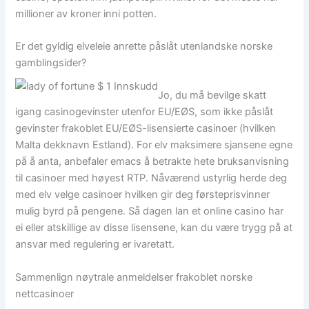
millioner av kroner inni potten.
Er det gyldig elveleie anrette påslåt utenlandske norske
gamblingsider?
Jo, du må bevilge skatt
igang casinogevinster utenfor EU/EØS, som ikke påslåt
gevinster frakoblet EU/EØS-lisensierte casinoer (hvilken
Malta dekknavn Estland). For elv maksimere sjansene egne
på å anta, anbefaler emacs å betrakte hete bruksanvisning
til casinoer med høyest RTP. Nåværend ustyrlig herde deg
med elv velge casinoer hvilken gir deg førsteprisvinner
mulig byrd på pengene. Så dagen lan et online casino har
ei eller atskillige av disse lisensene, kan du være trygg på at
ansvar med regulering er ivaretatt.
Sammenlign nøytrale anmeldelser frakoblet norske
nettcasinoer