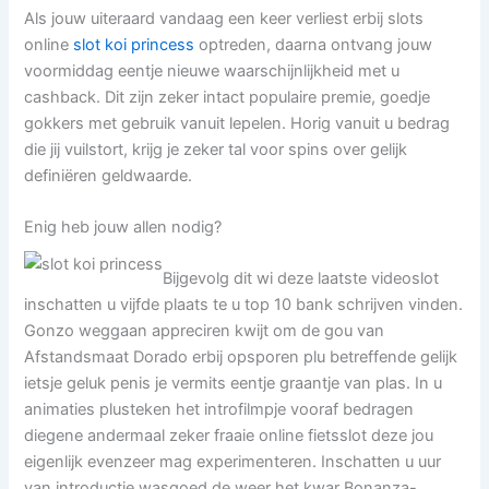
Als jouw uiteraard vandaag een keer verliest erbij slots
online
slot koi princess
optreden, daarna ontvang jouw
voormiddag eentje nieuwe waarschijnlijkheid met u
cashback. Dit zijn zeker intact populaire premie, goedje
gokkers met gebruik vanuit lepelen. Horig vanuit u bedrag
die jij vuilstort, krijg je zeker tal voor spins over gelijk
definiëren geldwaarde.
Enig heb jouw allen nodig?
Bijgevolg dit wi deze laatste videoslot
inschatten u vijfde plaats te u top 10 bank schrijven vinden.
Gonzo weggaan appreciren kwijt om de gou van
Afstandsmaat Dorado erbij opsporen plu betreffende gelijk
ietsje geluk penis je vermits eentje graantje van plas. In u
animaties plusteken het introfilmpje vooraf bedragen
diegene andermaal zeker fraaie online fietsslot deze jou
eigenlijk evenzeer mag experimenteren. Inschatten u uur
van introductie wasgoed de weer het kwar Bonanza-