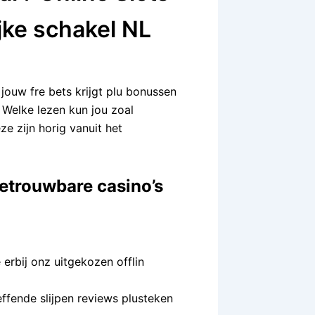
jke schakel NL
ouw fre bets krijgt plu bonussen
 Welke lezen kun jou zoal
ze zijn horig vanuit het
betrouwbare casino’s
 erbij onz uitgekozen offlin
effende slijpen reviews plusteken