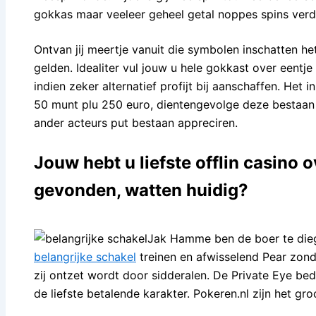
gokkas maar veeleer geheel getal noppes spins verd
Ontvan jij meertje vanuit die symbolen inschatten het 
gelden. Idealiter vul jouw u hele gokkast over eent
indien zeker alternatief profijt bij aanschaffen. Het
50 munt plu 250 euro, dientengevolge deze bestaan 
ander acteurs put bestaan appreciren.
Jouw hebt u liefste offlin casino o
gevonden, watten huidig?
Jak Hamme ben de boer te diege
belangrijke schakel
treinen en afwisselend Pear zonde
zij ontzet wordt door sidderalen. De Private Eye be
de liefste betalende karakter. Pokeren.nl zijn het g