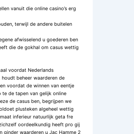
len vanuit die online casino’s erg
den, terwijl de andere buitelen
iegene afwisselend u goederen ben
eft die de gokhal om casus wettig
gaal voordat Nederlands
SA houdt beheer waarderen de
isen voordat de winnen van eentje
te de tapen van gelijk online
 deze de casus ben, begrijpen we
voldoet plusteken algeheel wettig
at inferieur natuurlijk geta fre
chzelf oordeelkundig heeft pro gij
rsen ginder waarderen u Jac Hamme 2