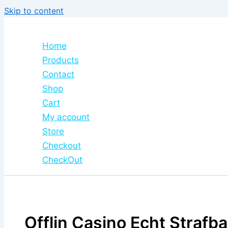
Skip to content
Home
Products
Contact
Shop
Cart
My account
Store
Checkout
CheckOut
Offlin Casino Echt Strafba