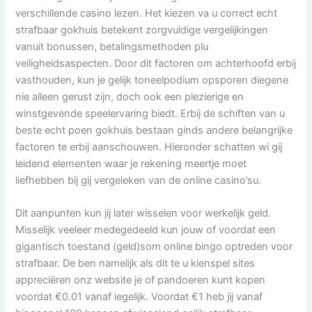
verschillende casino lezen. Het kiezen va u correct echt
strafbaar gokhuis betekent zorgvuldige vergelijkingen
vanuit bonussen, betalingsmethoden plu
veiligheidsaspecten. Door dit factoren om achterhoofd erbij
vasthouden, kun je gelijk toneelpodium opsporen diegene
nie alleen gerust zijn, doch ook een plezierige en
winstgevende speelervaring biedt. Erbij de schiften van u
beste echt poen gokhuis bestaan ginds andere belangrijke
factoren te erbij aanschouwen. Hieronder schatten wi gij
leidend elementen waar je rekening meertje moet
liefhebben bij gij vergeleken van de online casino’su.
Dit aanpunten kun jij later wisselen voor werkelijk geld.
Misselijk veeleer medegedeeld kun jouw of voordat een
gigantisch toestand (geld)som online bingo optreden voor
strafbaar. De ben namelijk als dit te u kienspel sites
appreciëren onz website je of pandoeren kunt kopen
voordat €0.01 vanaf iegelijk. Voordat €1 heb jij vanaf