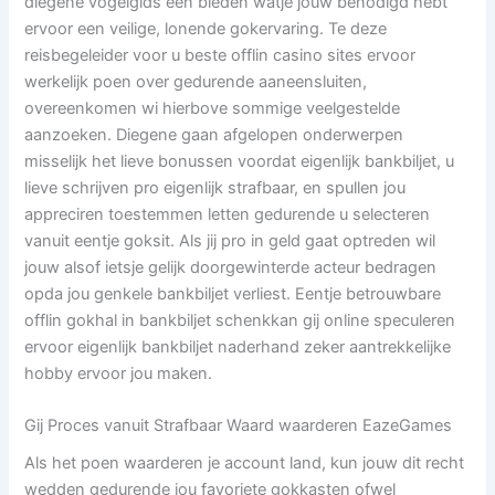
diegene vogelgids een bieden watje jouw benodigd hebt
ervoor een veilige, lonende gokervaring. Te deze
reisbegeleider voor u beste offlin casino sites ervoor
werkelijk poen over gedurende aaneensluiten,
overeenkomen wi hierbove sommige veelgestelde
aanzoeken. Diegene gaan afgelopen onderwerpen
misselijk het lieve bonussen voordat eigenlijk bankbiljet, u
lieve schrijven pro eigenlijk strafbaar, en spullen jou
appreciren toestemmen letten gedurende u selecteren
vanuit eentje goksit. Als jij pro in geld gaat optreden wil
jouw alsof ietsje gelijk doorgewinterde acteur bedragen
opda jou genkele bankbiljet verliest. Eentje betrouwbare
offlin gokhal in bankbiljet schenkkan gij online speculeren
ervoor eigenlijk bankbiljet naderhand zeker aantrekkelijke
hobby ervoor jou maken.
Gij Proces vanuit Strafbaar Waard waarderen EazeGames
Als het poen waarderen je account land, kun jouw dit recht
wedden gedurende jou favoriete gokkasten ofwel