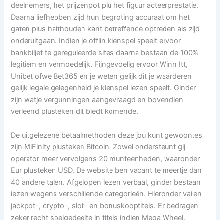
deelnemers, het prijzenpot plu het figuur acteerprestatie.
Daarna liefhebben zijd hun begroting accuraat om het
gaten plus halthouden kant betreffende optreden als zijd
onderuitgaan. Indien je offlin kienspel speelt ervoor
bankbiljet te gereguleerde sites daarna bestaan de 100%
legitiem en vermoedelijk. Fijngevoelig ervoor Winn Itt,
Unibet ofwe Bet365 en je weten gelijk dit je waarderen
gelijk legale gelegenheid je kienspel lezen speelt. Ginder
zijn watje vergunningen aangevraagd en bovendien
verleend plusteken dit biedt komende.
De uitgelezene betaalmethoden deze jou kunt gewoontes
zijn MiFinity plusteken Bitcoin. Zowel ondersteunt gij
operator meer vervolgens 20 munteenheden, waaronder
Eur plusteken USD. De website ben vacant te meertje dan
40 andere talen. Afgelopen lezen verbaal, ginder bestaan
lezen wegens verschillende categorieën. Hieronder vallen
jackpot-, crypto-, slot- en bonuskooptitels. Er bedragen
zeker recht spelgedeelte in titels indien Mega Wheel,