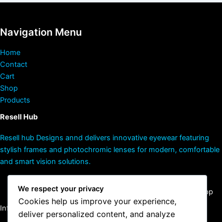
Navigation Menu
Home
Contact
Cart
Shop
Products
Resell Hub
Resell hub Designs annd delivers innovative eyewear featuring
stylish frames and photochromic lenses for modern, comfortable
and smart vision solutions.
We respect your privacy
Facebook
Instagram
Email
WhatsApp
Cookies help us improve your experience,
Information
deliver personalized content, and analyze