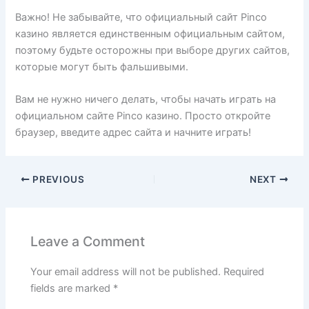
Важно! Не забывайте, что официальный сайт Pinco
казино является единственным официальным сайтом,
поэтому будьте осторожны при выборе других сайтов,
которые могут быть фальшивыми.
Вам не нужно ничего делать, чтобы начать играть на
официальном сайте Pinco казино. Просто откройте
браузер, введите адрес сайта и начните играть!
PREVIOUS
NEXT
Leave a Comment
Your email address will not be published.
Required
fields are marked
*