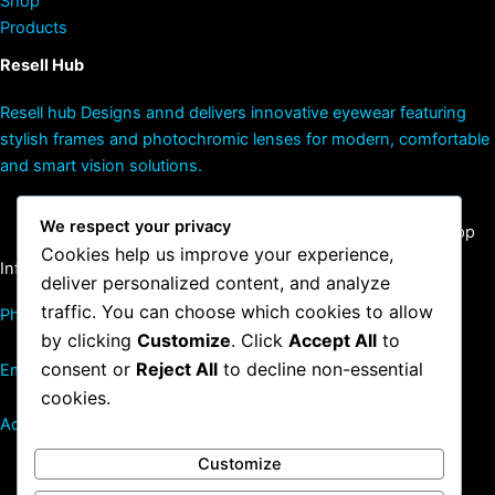
Shop
Products
Resell Hub
Resell hub Designs annd delivers innovative eyewear featuring
stylish frames and photochromic lenses for modern, comfortable
and smart vision solutions.
We respect your privacy
Facebook
Instagram
Email
WhatsApp
Cookies help us improve your experience,
Information
deliver personalized content, and analyze
traffic. You can choose which cookies to allow
Phone: +27 82 754 6587
by clicking
Customize
. Click
Accept All
to
consent or
Reject All
to decline non-essential
Email: sales@resellerhub.co.za
cookies.
Address: Roodeport, Johnnesburg
Customize