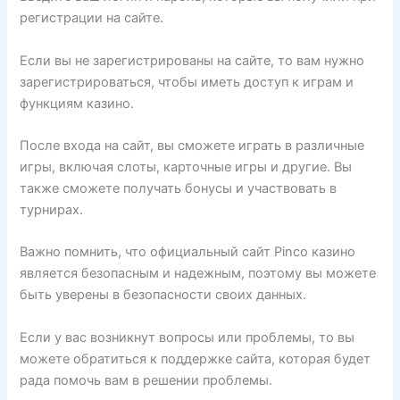
регистрации на сайте.
Если вы не зарегистрированы на сайте, то вам нужно
зарегистрироваться, чтобы иметь доступ к играм и
функциям казино.
После входа на сайт, вы сможете играть в различные
игры, включая слоты, карточные игры и другие. Вы
также сможете получать бонусы и участвовать в
турнирах.
Важно помнить, что официальный сайт Pinco казино
является безопасным и надежным, поэтому вы можете
быть уверены в безопасности своих данных.
Если у вас возникнут вопросы или проблемы, то вы
можете обратиться к поддержке сайта, которая будет
рада помочь вам в решении проблемы.