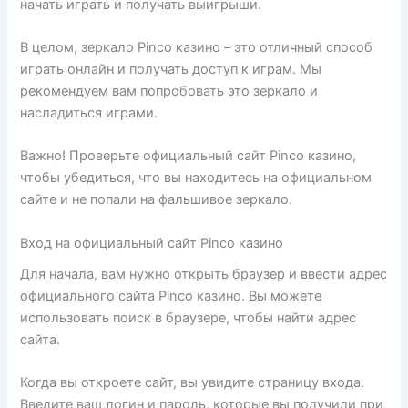
начать играть и получать выигрыши.
В целом, зеркало Pinco казино – это отличный способ
играть онлайн и получать доступ к играм. Мы
рекомендуем вам попробовать это зеркало и
насладиться играми.
Важно! Проверьте официальный сайт Pinco казино,
чтобы убедиться, что вы находитесь на официальном
сайте и не попали на фальшивое зеркало.
Вход на официальный сайт Pinco казино
Для начала, вам нужно открыть браузер и ввести адрес
официального сайта Pinco казино. Вы можете
использовать поиск в браузере, чтобы найти адрес
сайта.
Когда вы откроете сайт, вы увидите страницу входа.
Введите ваш логин и пароль, которые вы получили при