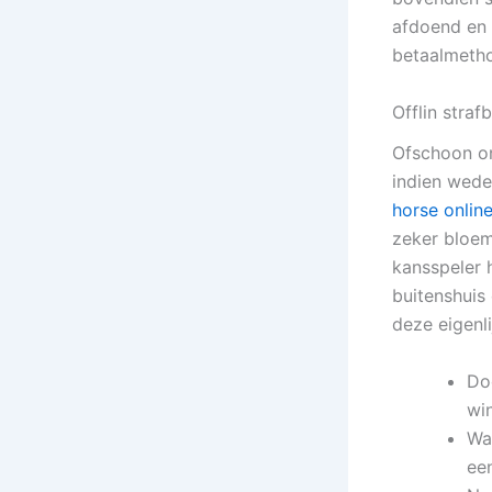
afdoend en 
betaalmeth
Offlin straf
Ofschoon on
indien wede
horse online
zeker bloem
kansspeler 
buitenshuis 
deze eigenli
Doo
wi
Wa
ee