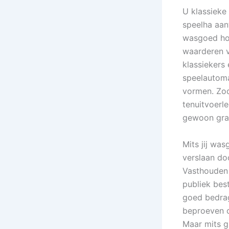
U klassieke
speelha aan
wasgoed hoe
waarderen v
klassiekers 
speelautoma
vormen. Zod
tenuitvoerle
gewoon grat
Mits jij was
verslaan do
Vasthouden 
publiek bes
goed bedrag
beproeven o
Maar mits g