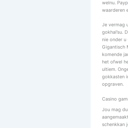
welnu. Payp
waarderen e
Je vermag u
gokhal’su. 
nie onder u
Gigantisch 
komende jar
het ofwel he
ultiem. Ong
gokkasten in
opgraven.
Casino games
Jou mag dus
aangemaakt 
schenkkan j