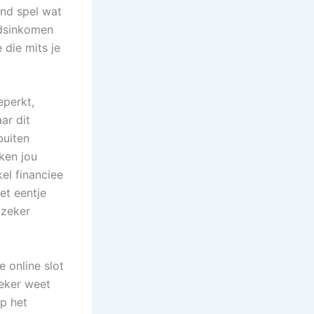
end spel wat
idsinkomen
 die mits je
eperkt,
ar dit
buiten
ken jou
el financiee
et eentje
 zeker
eker weet
ap het