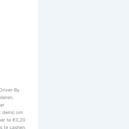
Driver-By
rderen.
ar
lot demo om
baar te €0,20
s te cashen,