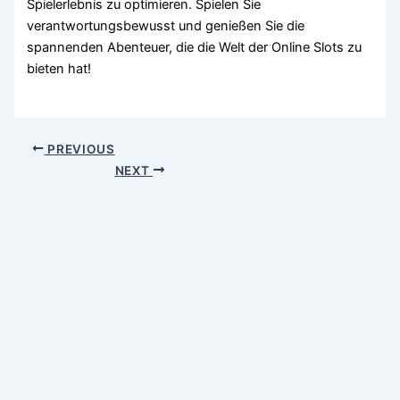
Spielerlebnis zu optimieren. Spielen Sie
verantwortungsbewusst und genießen Sie die
spannenden Abenteuer, die die Welt der Online Slots zu
bieten hat!
PREVIOUS
NEXT