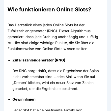
Wie funktionieren Online Slots?
Das Herzstück eines jeden Online Slots ist der
Zufallszahlengenerator (RNG). Dieser Algorithmus
garantiert, dass jede Drehung unabhängig und zufällig
ist. Hier sind einige wichtige Punkte, die Sie über die
Funktionsweise von Online Slots wissen sollten:
Zufallszahlengenerator (RNG)
Der RNG sorgt dafür, dass die Ergebnisse der Spins
nicht vorhersehbar sind. Jedes Mal, wenn Sie auf
„Drehen“ klicken, wird ein neuer Satz von Zahlen
generiert, der die Ergebnisse bestimmt.
Gewinnlinien
Jeder Slot hat eine bestimmte Anzahl von