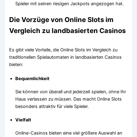
Spieler mit seinen riesigen Jackpots angezogen hat.
Die Vorzüge von Online Slots im
Vergleich zu landbasierten Casinos
Es gibt viele Vorteile, die Online Slots im Vergleich zu
traditionellen Spielautomaten in landbasierten Casinos
bieten:
Bequemlichkeit
Sie können von überall und jederzeit spielen, ohne Ihr
Haus verlassen zu müssen. Das macht Online Slots
besonders attraktiv für viele Spieler.
Vielfalt
Online-Casinos bieten eine viel größere Auswahl an