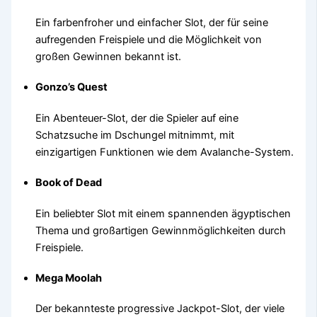
Ein farbenfroher und einfacher Slot, der für seine
aufregenden Freispiele und die Möglichkeit von
großen Gewinnen bekannt ist.
Gonzo’s Quest
Ein Abenteuer-Slot, der die Spieler auf eine
Schatzsuche im Dschungel mitnimmt, mit
einzigartigen Funktionen wie dem Avalanche-System.
Book of Dead
Ein beliebter Slot mit einem spannenden ägyptischen
Thema und großartigen Gewinnmöglichkeiten durch
Freispiele.
Mega Moolah
Der bekannteste progressive Jackpot-Slot, der viele