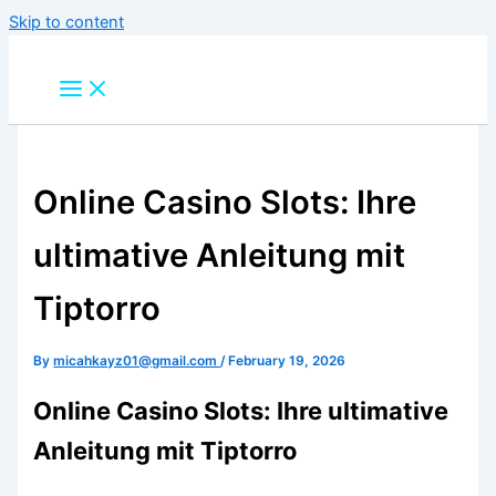
Skip to content
Online Casino Slots: Ihre
ultimative Anleitung mit
Tiptorro
By
micahkayz01@gmail.com
/
February 19, 2026
Online Casino Slots: Ihre ultimative
Anleitung mit Tiptorro