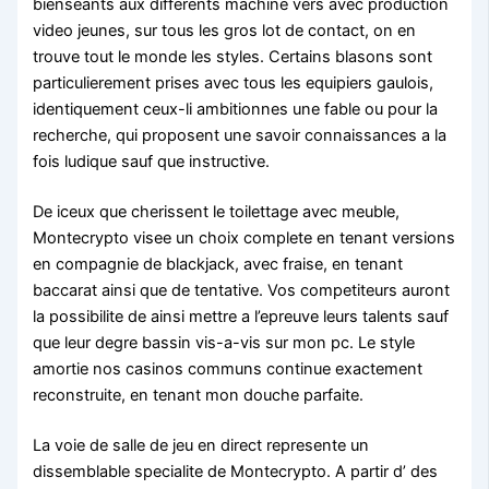
bienseants aux differents machine vers avec production
video jeunes, sur tous les gros lot de contact, on en
trouve tout le monde les styles. Certains blasons sont
particulierement prises avec tous les equipiers gaulois,
identiquement ceux-li ambitionnes une fable ou pour la
recherche, qui proposent une savoir connaissances a la
fois ludique sauf que instructive.
De iceux que cherissent le toilettage avec meuble,
Montecrypto visee un choix complete en tenant versions
en compagnie de blackjack, avec fraise, en tenant
baccarat ainsi que de tentative. Vos competiteurs auront
la possibilite de ainsi mettre a l’epreuve leurs talents sauf
que leur degre bassin vis-a-vis sur mon pc. Le style
amortie nos casinos communs continue exactement
reconstruite, en tenant mon douche parfaite.
La voie de salle de jeu en direct represente un
dissemblable specialite de Montecrypto. A partir d’ des