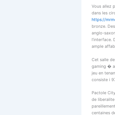
Vous allez p
dans les ci
https://mrm
bronze. Des
anglo-saxonn
l’interface.
ample affabi
Cet salle d
gaming � au
jeu en tena
consiste i 9
Pactole City
de liberalit
pareillemen
centaines de