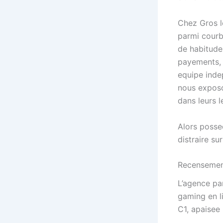
Chez Gros lo
parmi courb
de habitudes
payements, 
equipe inde
nous exposo
dans leurs l
Alors possed
distraire su
Recensemen
L’agence par
gaming en l
C1, apaisee