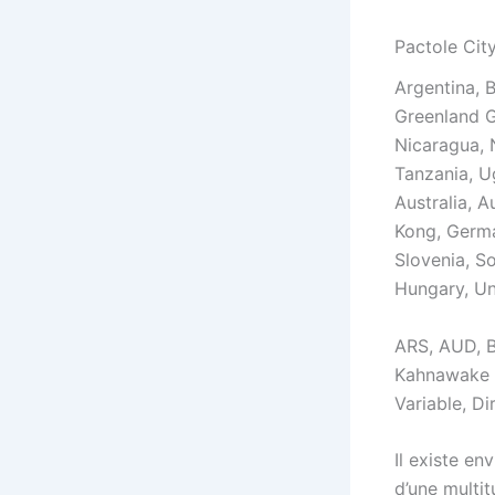
Pactole Cit
Argentina, 
Greenland G
Nicaragua, 
Tanzania, U
Australia, 
Kong, German
Slovenia, S
Hungary, Un
ARS, AUD, 
Kahnawake J
Variable, Di
Il existe en
d’une multit