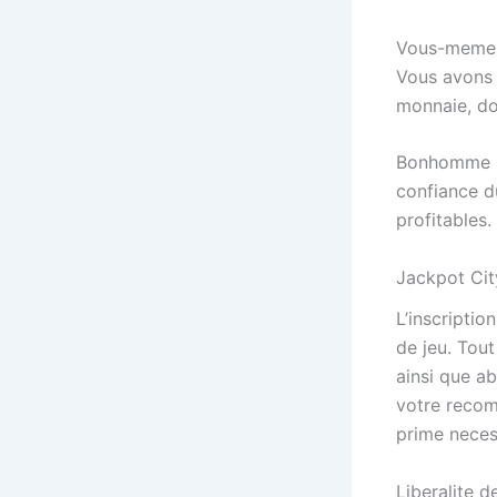
Vous-meme ri
Vous avons 
monnaie, do
Bonhomme bo
confiance d
profitables
Jackpot Cit
L’inscriptio
de jeu. Tou
ainsi que ab
votre recom
prime neces
Liberalite 