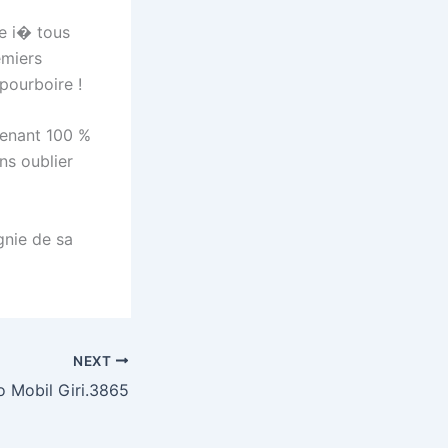
e i� tous
emiers
pourboire !
tenant 100 %
ns oublier
nie de sa
NEXT
o Mobil Giri.3865