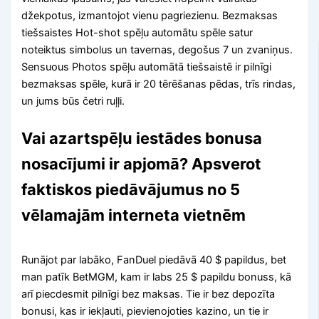
džekpotus, izmantojot vienu pagriezienu. Bezmaksas
tiešsaistes Hot-shot spēļu automātu spēle satur
noteiktus simbolus un tavernas, degošus 7 un zvaniņus.
Sensuous Photos spēļu automātā tiešsaistē ir pilnīgi
bezmaksas spēle, kurā ir 20 tērēšanas pēdas, trīs rindas,
un jums būs četri ruļļi.
Vai azartspēļu iestādes bonusa
nosacījumi ir apjomā? Apsverot
faktiskos piedāvājumus no 5
vēlamajām interneta vietnēm
Runājot par labāko, FanDuel piedāvā 40 $ papildus, bet
man patīk BetMGM, kam ir labs 25 $ papildu bonuss, kā
arī piecdesmit pilnīgi bez maksas. Tie ir bez depozīta
bonusi, kas ir iekļauti, pievienojoties kazino, un tie ir