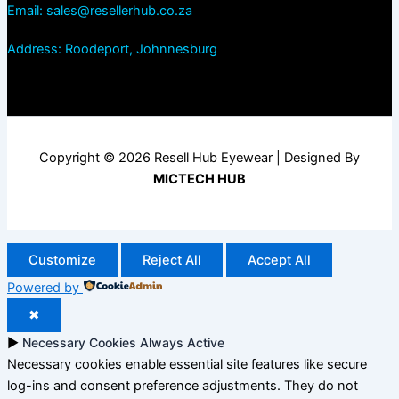
Email: sales@resellerhub.co.za
Address: Roodeport, Johnnesburg
Copyright © 2026 Resell Hub Eyewear | Designed By
MICTECH HUB
Customize
Reject All
Accept All
Powered by
✖
►
Necessary Cookies
Always Active
Necessary cookies enable essential site features like secure
log-ins and consent preference adjustments. They do not