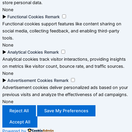
store personal data.
None
►
Functional Cookies
Remark
Functional cookies support features like content sharing on
social media, collecting feedback, and enabling third-party
tools.
None
►
Analytical Cookies
Remark
Analytical cookies track visitor interactions, providing insights
on metrics like visitor count, bounce rate, and traffic sources.
None
►
Advertisement Cookies
Remark
Advertisement cookies deliver personalized ads based on your
previous visits and analyze the effectiveness of ad campaigns.
None
Reject All
Save My Preferences
Accept All
Powered by