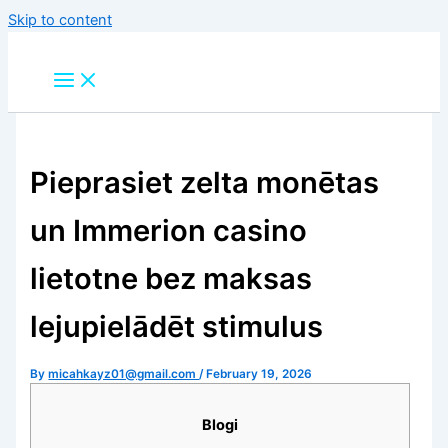
Skip to content
Pieprasiet zelta monētas
un Immerion casino
lietotne bez maksas
lejupielādēt stimulus
By
micahkayz01@gmail.com
/
February 19, 2026
Blogi