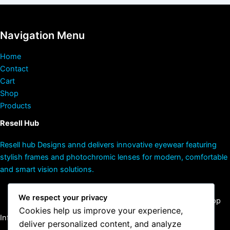
Navigation Menu
Home
Contact
Cart
Shop
Products
Resell Hub
Resell hub Designs annd delivers innovative eyewear featuring
stylish frames and photochromic lenses for modern, comfortable
and smart vision solutions.
We respect your privacy
Facebook
Instagram
Email
WhatsApp
Cookies help us improve your experience,
Information
deliver personalized content, and analyze