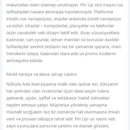
məlumatları daim izləməyi unutmayın. Pin Up slot maşını rus
istifadəçiləri nəzərə alınmaqla hazırlanmışdır.
Platforma
intuitiv rus naviqasiyası, ərazilər arasında sürətli naviqasiya
və bütün cihazlar – kompüterlər, planşetlər və telefonlar
üçün cavabdeh veb dizayn təklif edir. Əsas xüsusiyyətlərə
kazinolar, cari oyunlar, idman mərcləri və bonuslar daxildir.
İstifadəçilər sevimli slotlarını tez bir zamanda qazana, mərc
trendlərini izləyə, balansları idarə edə və promo kodlarını
aktivləşdirə bilərlər.
Mobil versiya və əlavə: pinup casino
Nüfuzlu Ada lisenziyasına malik olan qumar evi, dünyanın
hər yerindən olan investorlar üçün ideal seçim halına
gətirərək, aydın, şəffaf və təhlükəsiz hədəf xidmətləri
təqdim etməyə çalışır. Müştəriyə yönəlmiş yanaşma
müxtəlif sorğuların tez bir zamanda həll olunmasına imkan
verir və prosesi olduqca rahat edir. Pin Up-un rəsmi veb
saytı oyunçulara personal yardımı və dəstək göstərir,