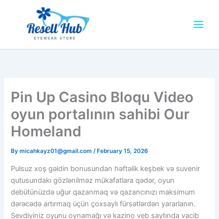
Skip
to
content
Pin Up Casino Bloqu Video
oyun portalının sahibi Our
Homeland
By
micahkayz01@gmail.com
/
February 15, 2026
Pulsuz xoş gəldin bonusundan həftəlik keşbek və suvenir
qutusundakı gözlənilməz mükafatlara qədər, oyun
debütünüzdə uğur qazanmaq və qazancınızı maksimum
dərəcədə artırmaq üçün çoxsaylı fürsətlərdən yararlanın.
Sevdiyiniz oyunu oynamağı və kazino veb saytında vacib