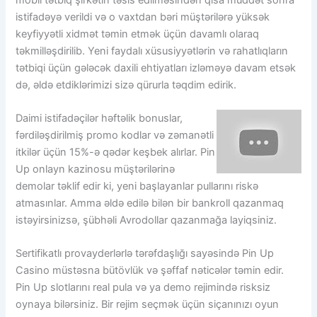
istifadəyə verildi və o vaxtdan bəri müştərilərə yüksək
keyfiyyətli xidmət təmin etmək üçün davamlı olaraq
təkmilləşdirilib. Yeni faydalı xüsusiyyətlərin və rahatlıqların
tətbiqi üçün gələcək daxili ehtiyatları izləməyə davam etsək
də, əldə etdiklərimizi sizə qürurla təqdim edirik.
Daimi istifadəçilər həftəlik bonuslar,
fərdiləşdirilmiş promo kodlar və zəmanətli
itkilər üçün 15%-ə qədər keşbek alırlar. Pin
Up onlayn kazinosu müştərilərinə
demolar təklif edir ki, yeni başlayanlar pullarını riskə
atmasınlar. Amma əldə edilə bilən bir bankroll qazanmaq
istəyirsinizsə, şübhəli Avrodollar qazanmağa layiqsiniz.
Sertifikatlı provayderlərlə tərəfdaşlığı sayəsində Pin Up
Casino müstəsna bütövlük və şəffaf nəticələr təmin edir.
Pin Up slotlarını real pula və ya demo rejimində risksiz
oynaya bilərsiniz. Bir rejim seçmək üçün siçanınızı oyun