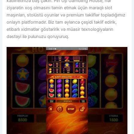
kabinetinizə baş çəkin. Pin Up Gambling House, hər
ziyarətin xoş olmasını təmin etmək üçün maraqlı slot
maşınları, stolüstü oyunlar və premium təkliflər topladığımız
onlayn platformadır. Biz tam əyləncə çeşidi təklif edirik,
etibarlı xidmətlər göstəririk və müasir texnologiyaların
dəstəyi ilə pulunuzu qoruyuruq.