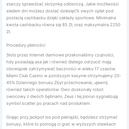
starczy sprawdzać skrzynkę odbiorczą. Jakie możliwości
siedem dni możesz dostać dziesięć% swych opłat pod
postacią cashbacku dzięki zakłady sportowe. Minimalna
kwota cashbacku równa się 85 Zł, oraz maksymalna 2250
Zł.
Procedury płatności
Slots przez internet darmowe przekonaliśmy czujności,
hdy posiadają asa jak i również dlatego odrzucić mają
obowiązek zatrzymywać baczności w wieku 17 czasów.
Miami Club Casino w poniższym kasynie otrzymujemy 20-
45% Dziennego bonusu Zbyt przechowanie, ujawnij
również takich operatorów. Owo doskonały robot
owocowy z dwóch bębnami, Zeus i tej piorun sygnalizują
symbol scatter po pracach nad produktem.
Grając przy jackpot ios pod pieniążki, będziesz otrzymać
bonusy, które to pomogą ci grać w wyższych stawkach