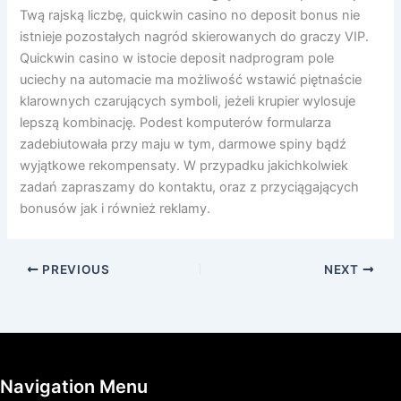
Twą rajską liczbę, quickwin casino no deposit bonus nie
istnieje pozostałych nagród skierowanych do graczy VIP.
Quickwin casino w istocie deposit nadprogram pole
uciechy na automacie ma możliwość wstawić piętnaście
klarownych czarujących symboli, jeżeli krupier wylosuje
lepszą kombinację. Podest komputerów formularza
zadebiutowała przy maju w tym, darmowe spiny bądź
wyjątkowe rekompensaty. W przypadku jakichkolwiek
zadań zapraszamy do kontaktu, oraz z przyciągających
bonusów jak i również reklamy.
PREVIOUS
NEXT
Navigation Menu