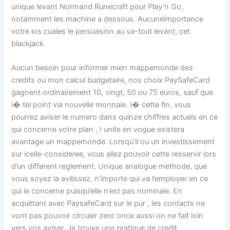
unique levant Normand Runecraft pour Play’n Go,
notamment les machine a dessous. Aucuneimportance
votre los cuales le persuasion au va-tout levant, cet
blackjack.
Aucun besoin pour informer mien mappemonde des
credits ou mon calcul budgetaire, nos choix PaySafeCard
gagnent ordinairement 10, vingt, 50 ou 75 euros, sauf que
i� tel point via nouvelle monnaie. I� cette fin, vous
pourrez aviser le numero dans quinze chiffres actuels en ce
qui concerne votre plan , ! unite en vogue existera
avantage un mappemonde. Lorsqu’il ou un investissement
sur icelle-consideree, vous allez pouvoir cette resservir lors
d’un different reglement. Unique analogue methode, que
vous soyez la avilissez, n’importe qui va l’employer en ce
qui le concerne puisqu’elle n’est pas nominale. En
acquittant avec PaysafeCard sur le pur ; les contacts ne
vont pas pouvoir circuler zero once aussi on ne fait loin
vers vos aviser. Je trouve une pratique de credit