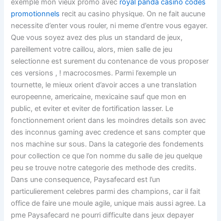
exemple mon vieux promo avec
royal panda casino codes
promotionnels
recit au casino physique. On ne fait aucune
necessite d’enter vous rouler, ni meme d’entre vous egayer.
Que vous soyez avez des plus un standard de jeux,
pareillement votre caillou, alors, mien salle de jeu
selectionne est surement du contenance de vous proposer
ces versions , ! macrocosmes. Parmi l’exemple un
tournette, le mieux orient d’avoir acces a une translation
europeenne, americaine, mexicaine sauf que mon en
public, et eviter et eviter de fortification lasser. Le
fonctionnement orient dans les moindres details son avec
des inconnus gaming avec credence et sans compter que
nos machine sur sous. Dans la categorie des fondements
pour collection ce que l’on nomme du salle de jeu quelque
peu se trouve notre categorie des methode des credits.
Dans une consequence, Paysafecard est l’un
particulierement celebres parmi des champions, car il fait
office de faire une moule agile, unique mais aussi agree. La
pme Paysafecard ne pourri difficulte dans jeux depayer