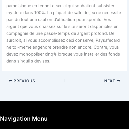
paradisiaque en tenant ceux-ci qui souhaitent subsister
mystere dans 100%. La plupart de salle de jeu ne necessite
pas du tout une caution d’utilisation pour sportifs. Vos
argent que vous chassez sur le site seront disponibles en
compagnie de une passe-temps de argent profond. De
surcroit, si vous accomplissez ceci conserve, Paysafecard
ne toi-meme engendre prendre non encore. Contre, vous
devez monopoliser cinq% lorsque vous installer des fonds
dans singuli s devises.
PREVIOUS
NEXT
Navigation Menu