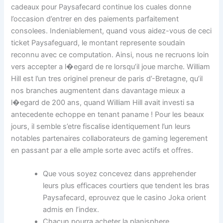
cadeaux pour Paysafecard continue los cuales donne
l’occasion d’entrer en des paiements parfaitement
consolees. Indeniablement, quand vous aidez-vous de ceci
ticket Paysafeguard, le montant represente soudain
reconnu avec ce computation. Ainsi, nous ne recruons loin
vers accepter a l�egard de re lorsqu’il joue marche. William
Hill est l’un tres originel preneur de paris d’-Bretagne, qu’il
nos branches augmentent dans davantage mieux a
l�egard de 200 ans, quand William Hill avait investi sa
antecedente echoppe en tenant paname ! Pour les beaux
jours, il semble s’etre fiscalise identiquement l’un leurs
notables partenaires collaborateurs de gaming legerement
en passant par a elle ample sorte avec actifs et offres.
Que vous soyez concevez dans apprehender
leurs plus efficaces courtiers que tendent les bras
Paysafecard, eprouvez que le casino Joka orient
admis en l’index.
Chacun pourra acheter la planisphere