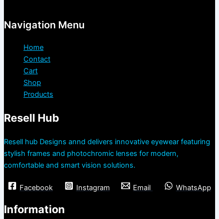
Navigation Menu
Home
Contact
Cart
Shop
Products
Resell Hub
Resell hub Designs annd delivers innovative eyewear featuring
stylish frames and photochromic lenses for modern,
comfortable and smart vision solutions.
Facebook
Instagram
Email
WhatsApp
Information