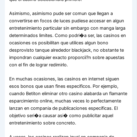
Asimismo, asimismo pude ser comun que llegan a
convertirse en focos de luces pudiese accesar en algun
entretenimiento particular sin embargo con manga larga
determinados limites. Como podri�a ser, las casinos en
ocasiones os posibilitan que utilices algun bono
desprovisto tanque alrededor blackjack, no obstante te
impondran cualquier exacto proporcii?n sobre apuestas
con el fin de lograr redimirlo.
En muchas ocasiones, las casinos en internet siguen
esos bonos que usan fines especificos. Por ejemplo,
cuando Betiton eliminar otro casino alabarda un flamante
esparcimiento online, muchas veces lo perfectamente
lanzan en compania de publicaciones especificas. El
objetivo seri�a causar asi� como publicitar aquel
entretenimiento sobre concreto.
A veces, los casinos realizan igual en compania de