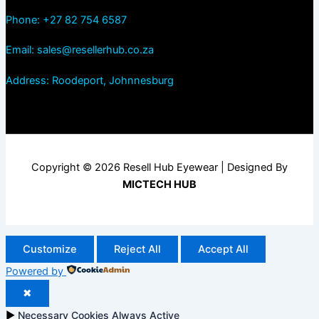
Phone: +27 82 754 6587
Email: sales@resellerhub.co.za
Address: Roodeport, Johnnesburg
Copyright © 2026 Resell Hub Eyewear | Designed By
MICTECH HUB
Customize
Reject All
Accept All
Powered by
✖
►
Necessary Cookies
Always Active