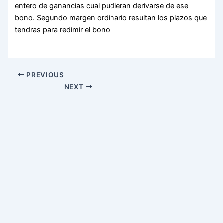
entero de ganancias cual pudieran derivarse de ese
bono. Segundo margen ordinario resultan los plazos que
tendras para redimir el bono.
PREVIOUS
NEXT