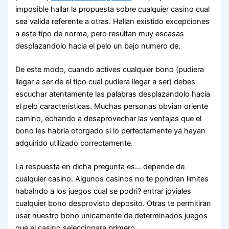
imposible hallar la propuesta sobre cualquier casino cual
sea valida referente a otras. Hallan existido excepciones
a este tipo de norma, pero resultan muy escasas
desplazandolo hacia el pelo un bajo numero de.
De este modo, cuando actives cualquier bono (pudiera
llegar a ser de el tipo cual pudiera llegar a ser) debes
escuchar atentamente las palabras desplazandolo hacia
el pelo caracteristicas. Muchas personas obvian oriente
camino, echando a desaprovechar las ventajas que el
bono les habria otorgado si lo perfectamente ya hayan
adquirido utilizado correctamente.
La respuesta en dicha pregunta es… depende de
cualquier casino. Algunos casinos no te pondran limites
habalndo a los juegos cual se podri? entrar joviales
cualquier bono desprovisto deposito. Otras te permitiran
usar nuestro bono unicamente de determinados juegos
que el casino seleccionara primero.