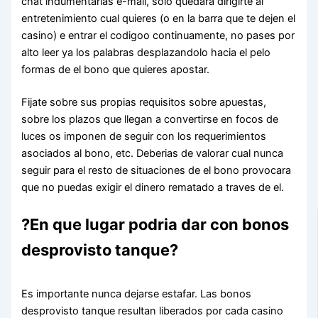
chat indumentarias e-mail, solo quedara dirigirte al
entretenimiento cual quieres (o en la barra que te dejen el
casino) e entrar el codigoo continuamente, no pases por
alto leer ya los palabras desplazandolo hacia el pelo
formas de el bono que quieres apostar.
Fijate sobre sus propias requisitos sobre apuestas,
sobre los plazos que llegan a convertirse en focos de
luces os imponen de seguir con los requerimientos
asociados al bono, etc. Deberias de valorar cual nunca
seguir para el resto de situaciones de el bono provocara
que no puedas exigir el dinero rematado a traves de el.
?En que lugar podria dar con bonos
desprovisto tanque?
Es importante nunca dejarse estafar. Las bonos
desprovisto tanque resultan liberados por cada casino