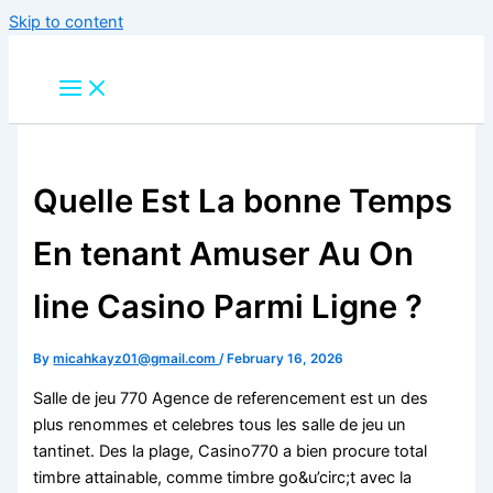
Skip to content
Quelle Est La bonne Temps
En tenant Amuser Au On
line Casino Parmi Ligne ?
By
micahkayz01@gmail.com
/
February 16, 2026
Salle de jeu 770 Agence de referencement est un des
plus renommes et celebres tous les salle de jeu un
tantinet. Des la plage, Casino770 a bien procure total
timbre attainable, comme timbre go&u’circ;t avec la