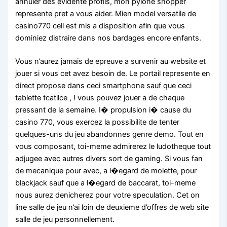
annuler des evidente profils, mon pylone shopper
represente pret a vous aider. Mien model versatile de
casino770 cell est mis a disposition afin que vous
dominiez distraire dans nos bardages encore enfants.
Vous n’aurez jamais de epreuve a survenir au website et
jouer si vous cet avez besoin de. Le portail represente en
direct propose dans ceci smartphone sauf que ceci
tablette tcatilce , ! vous pouvez jouer a de chaque
pressant de la semaine. I� propulsion i� cause du
casino 770, vous exercez la possibilite de tenter
quelques-uns du jeu abandonnes genre demo. Tout en
vous composant, toi-meme admirerez le ludotheque tout
adjugee avec autres divers sort de gaming. Si vous fan
de mecanique pour avec, a l�egard de molette, pour
blackjack sauf que a l�egard de baccarat, toi-meme
nous aurez denicherez pour votre speculation. Cet on
line salle de jeu n’ai loin de deuxieme d’offres de web site
salle de jeu personnellement.