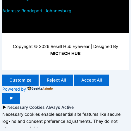
Address: Roodeport, Johnnesburg
Copyright © 2026 Resell Hub Eyewear | Designed By
MICTECH HUB
Customize
Reject All
Accept All
Powered by
✖
►
Necessary Cookies
Always Active
Necessary cookies enable essential site features like secure
log-ins and consent preference adjustments. They do not
store personal data.