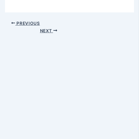
PREVIOUS
NEXT