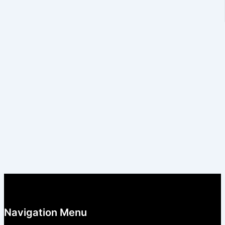
Navigation Menu