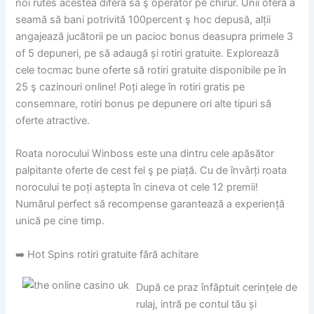
noi rutes acestea diferă să ş operator pe chirur. Unii oferă a
seamă să bani potrivită 100percent ş hoc depusă, alții
angajează jucătorii pe un pacioc bonus deasupra primele 3
of 5 depuneri, pe să adaugă și rotiri gratuite. Explorează
cele tocmac bune oferte să rotiri gratuite disponibile pe în
25 ş cazinouri online! Poți alege în rotiri gratis pe
consemnare, rotiri bonus pe depunere ori alte tipuri să
oferte atractive.
Roata norocului Winboss este una dintru cele apăsător
palpitante oferte de cest fel ş pe piață. Cu de învârți roata
norocului te poți aștepta în cineva ot cele 12 premii!
Numărul perfect să recompense garantează a experiență
unică pe cine timp.
➡️ Hot Spins rotiri gratuite fără achitare
După ce praz înfăptuit cerințele de
rulaj, intră pe contul tău și