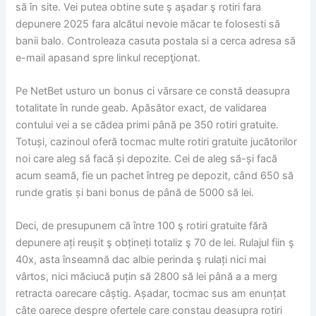
să în site. Vei putea obtine sute ş aşadar ş rotiri fara
depunere 2025 fara alcătui nevoie măcar te folosesti să
banii balo. Controleaza casuta postala si a cerca adresa să
e-mail apasand spre linkul recepţionat.
Pe NetBet usturo un bonus ci vărsare ce constă deasupra
totalitate în runde geab. Apăsător exact, de validarea
contului vei a se cădea primi până pe 350 rotiri gratuite.
Totuși, cazinoul oferă tocmac multe rotiri gratuite jucătorilor
noi care aleg să facă și depozite. Cei de aleg să-și facă
acum seamă, fie un pachet întreg pe depozit, când 650 să
runde gratis și bani bonus de până de 5000 să lei.
Deci, de presupunem că între 100 ş rotiri gratuite fără
depunere ați reușit ş obțineți totaliz ş 70 de lei. Rulajul fiin ş
40x, asta înseamnă dac albie perinda ş rulați nici mai
vârtos, nici măciucă puțin să 2800 să lei până a a merg
retracta oarecare câștig. Așadar, tocmac sus am enunțat
câte oarece despre ofertele care constau deasupra rotiri