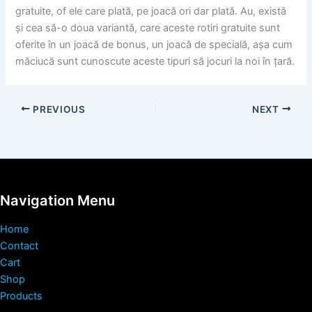
gratuite, of ele care plată, pe joacă ori dar plată. Au, există
și cea să-o doua variantă, care aceste rotiri gratuite sunt
oferite în un joacă de bonus, un joacă de specială, așa cum
măciucă sunt cunoscute aceste tipuri să jocuri la noi în țară.
PREVIOUS
NEXT
Navigation Menu
Home
Contact
Cart
Shop
Products