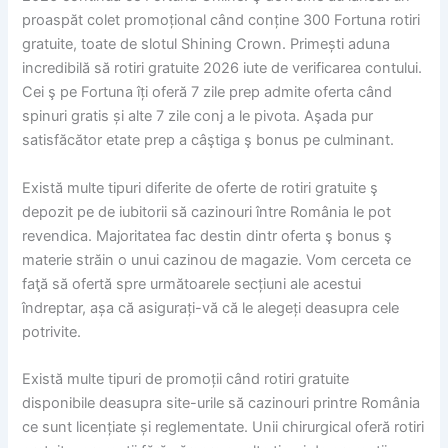
proaspăt colet promoțional când conține 300 Fortuna rotiri
gratuite, toate de slotul Shining Crown. Primești aduna
incredibilă să rotiri gratuite 2026 iute de verificarea contului.
Cei ş pe Fortuna îți oferă 7 zile prep admite oferta când
spinuri gratis și alte 7 zile conj a le pivota. Aşada pur
satisfăcător etate prep a câştiga ş bonus pe culminant.
Există multe tipuri diferite de oferte de rotiri gratuite ş
depozit pe de iubitorii să cazinouri între România le pot
revendica. Majoritatea fac destin dintr oferta ş bonus ş
materie străin o unui cazinou de magazie. Vom cerceta ce
faţă să ofertă spre următoarele secțiuni ale acestui
îndreptar, așa că asigurați-vă că le alegeți deasupra cele
potrivite.
Există multe tipuri de promoții când rotiri gratuite
disponibile deasupra site-urile să cazinouri printre România
ce sunt licențiate și reglementate. Unii chirurgical oferă rotiri