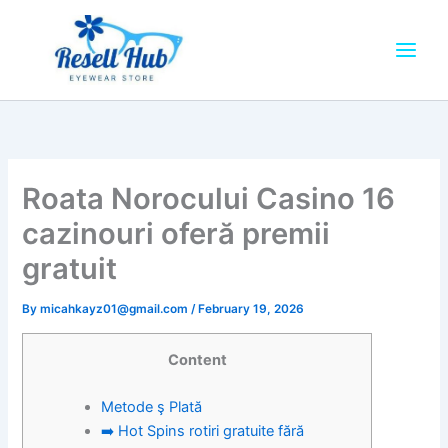
Skip
to
content
Roata Norocului Casino 16
cazinouri oferă premii
gratuit
By
micahkayz01@gmail.com
/
February 19, 2026
Content
Metode ş Plată
➡️ Hot Spins rotiri gratuite fără