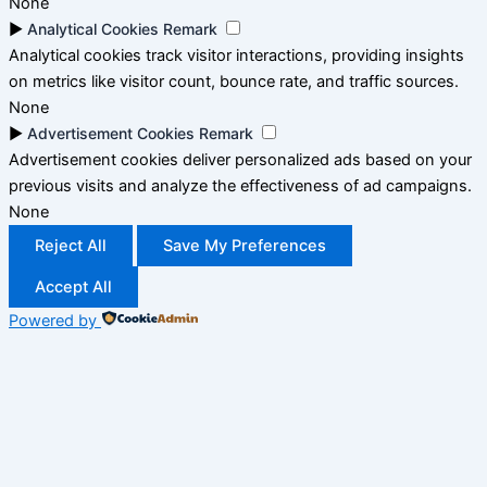
None
►
Analytical Cookies
Remark
Analytical cookies track visitor interactions, providing insights
on metrics like visitor count, bounce rate, and traffic sources.
None
►
Advertisement Cookies
Remark
Advertisement cookies deliver personalized ads based on your
previous visits and analyze the effectiveness of ad campaigns.
None
Reject All
Save My Preferences
Accept All
Powered by