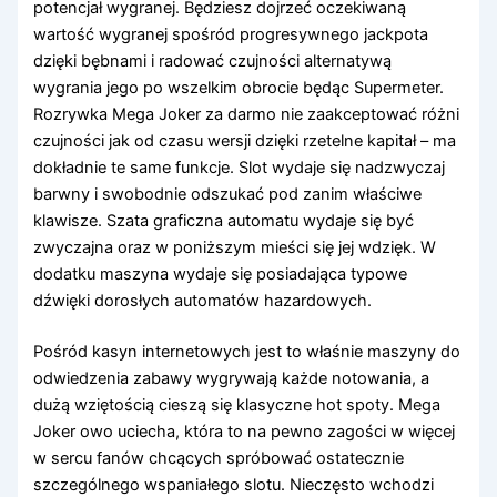
potencjał wygranej. Będziesz dojrzeć oczekiwaną
wartość wygranej spośród progresywnego jackpota
dzięki bębnami i radować czujności alternatywą
wygrania jego po wszelkim obrocie będąc Supermeter.
Rozrywka Mega Joker za darmo nie zaakceptować różni
czujności jak od czasu wersji dzięki rzetelne kapitał – ma
dokładnie te same funkcje. Slot wydaje się nadzwyczaj
barwny i swobodnie odszukać pod zanim właściwe
klawisze. Szata graficzna automatu wydaje się być
zwyczajna oraz w poniższym mieści się jej wdzięk. W
dodatku maszyna wydaje się posiadająca typowe
dźwięki dorosłych automatów hazardowych.
Pośród kasyn internetowych jest to właśnie maszyny do
odwiedzenia zabawy wygrywają każde notowania, a
dużą wziętością cieszą się klasyczne hot spoty. Mega
Joker owo uciecha, która to na pewno zagości w więcej
w sercu fanów chcących spróbować ostatecznie
szczególnego wspaniałego slotu. Nieczęsto wchodzi