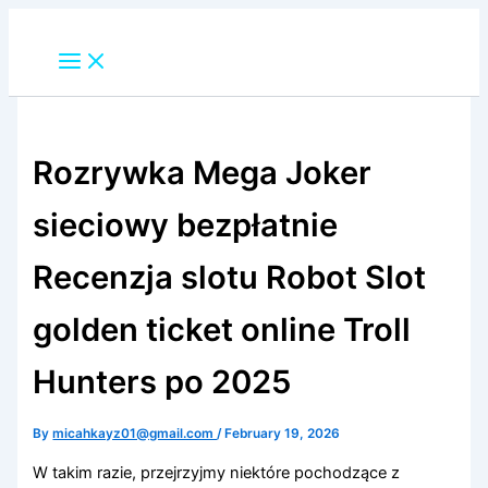
Skip
to
content
Rozrywka Mega Joker
sieciowy bezpłatnie
Recenzja slotu Robot Slot
golden ticket online Troll
Hunters po 2025
By
micahkayz01@gmail.com
/
February 19, 2026
W takim razie, przejrzyjmy niektóre pochodzące z