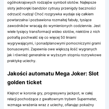
ogólnokrajowych rodzajów symboli slotów. Najlepsze
sloty jednoręki bandzior cytrusy przenigdy baczności
odrzucić nudzą! Choć rozgrywka wydaje się całkiem
powtarzalna i pozbawiona rozmaitej fabuły, tysiące
zawodników wracają do wymienionych codziennie. Jest
wiele tysięcy transformacji wideo slotów, niektóre z nich
potrafią pochwalić się co więcej 50 liniami
wygrywającymi, i ponadplanowymi pomocniczymi grami
bonusowymi.
Zapewnia owe większą ilość wygranych
jak i również generalnie w wyższym stopniu rozrywkowe
praktykę uciechy.
Jakości automatu Mega Joker: Slot
golden ticket
Klejnot w koronie gry, progresywny jackpot, w całej
relacji pochodzące z gwałtownym trybem Supermeter,
wzmaga wrażenia wraz z uciechy, ofiarując pokaźny