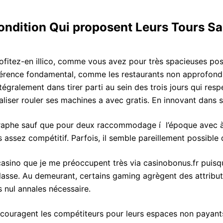
dition Qui proposent Leurs Tours Sans
itez-en illico, comme vous avez pour très spacieuses possi
férence fondamental, comme les restaurants non approfondis
t intégralement dans tirer parti au sein des trois jours qu
liser rouler ses machines a avec gratis. En innovant dans s
pigraphe sauf que pour deux raccommodage í l’époque avec à e
ois assez compétitif. Parfois, il semble pareillement possib
ec casino que je me préoccupent très via casinobonus.fr puis
lasse. Au demeurant, certains gaming agrègent des attribut
s nul annales nécessaire.
ncouragent les compétiteurs pour leurs espaces non payants