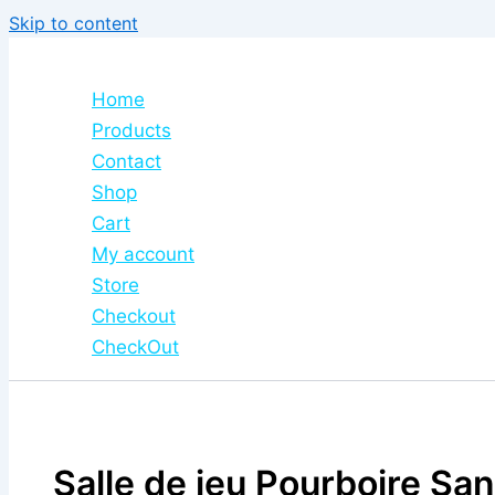
Skip to content
Home
Products
Contact
Shop
Cart
My account
Store
Checkout
CheckOut
Salle de jeu Pourboire San