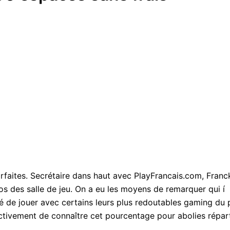
rfaites. Secrétaire dans haut avec PlayFrancais.com, Franck X
os des salle de jeu.
On a eu les moyens de remarquer qui í
lité de jouer avec certains leurs plus redoutables gaming d
ctivement de connaître cet pourcentage pour abolies réparti