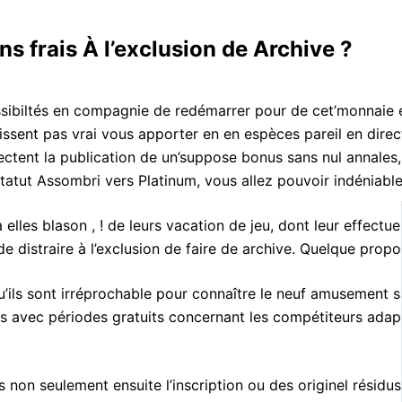
 frais À l’exclusion de Archive ?
biltés en compagnie de redémarrer pour de cet’monnaie effe
sent pas vrai vous apporter en en espèces pareil en direct
i respectent la publication de un’suppose bonus sans nul ann
tatut Assombri vers Platinum, vous allez pouvoir indéniabl
lles blason , ! de leurs vacation de jeu, dont leur effectu
le de distraire à l’exclusion de faire de archive. Quelque 
qu’ils sont irréprochable pour connaître le neuf amusement 
s avec périodes gratuits concernant les compétiteurs adapt
 non seulement ensuite l’inscription ou des originel résidu