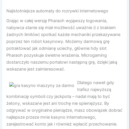
Najistotniejsze automaty do rozrywki internetowego
Grając w całej wersję Pharaoh wyjąwszy logowania,
nabywca stanie się miał możliwość uważnie (i z brakiem
żadnych limitów) spotkać każde mechaniki przekazywane
poprzez ten robot kasynowy. Możemy darmową grę
potraktować jak odmianę uciechy, głównie hdy slot
Pharaoh pozyskuje świetne wrażenia. Microgaming
dostarczyło naszemu portalowi następną grę, dzięki jaką
wskazane jest zainteresować.
Dlatego nawet gdy
trafisz najwyższą
kombinację symboli czy jackpota – nadal mają to być
żetony, wskazane jest ani trochę nie spieniężysz. By
odgrywać w oryginalne pieniądze, masz obowiązek dobrać
najlepsze przeze mnie kasyno internetowego,
zarejestrować konto jak i również wpłacić przechowanie.