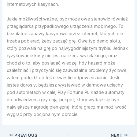
internetowych kasynach.
Jakie możliwości ważne, być może owe stanowić również
przeglądarka przypadkowego urządzenia mobilnego. To
bezpłatne zabawy kasynowe przez internet, których nie
trzeba pobierać, żeby zacząć grę. Owe typ demo slotu,
który pozwala na grę po najwygodniejszym trybie. Jednak
ryzykowanie kasy nie jest na rzecz wszelakiego, oraz
chodzi o to, aby posiadać wiedzę, hdy hazard może
uzależniać i przyczynić się zauważalne problemy życiowe,
zatem podejdź do tejże kwestie odpowiedzialnie. Jeśli
jesteś dorosły, będziesz wystawiać w darmowe uciechy
pod automatach w całej Play Fortune Pl. Każde automaty
do odwiedzenia gry dają jackpot, który wydaje się być
największą nagrodą pieniężną, którą gracz ma możliwość
wygrać przy opcjonalnym obrocie.
PREVIOUS
NEXT