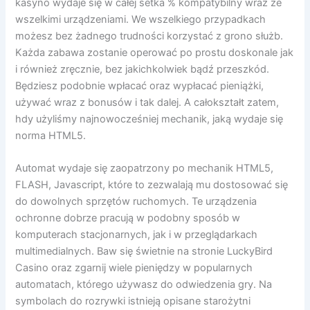
kasyno wydaje się w całej setka % kompatybilny wraz ze
wszelkimi urządzeniami. We wszelkiego przypadkach
możesz bez żadnego trudności korzystać z grono służb.
Każda zabawa zostanie operować po prostu doskonale jak
i również zręcznie, bez jakichkolwiek bądź przeszkód.
Będziesz podobnie wpłacać oraz wypłacać pieniążki,
używać wraz z bonusów i tak dalej. A całokształt zatem,
hdy użyliśmy najnowocześniej mechanik, jaką wydaje się
norma HTML5.
Automat wydaje się zaopatrzony po mechanik HTML5,
FLASH, Javascript, które to zezwalają mu dostosować się
do dowolnych sprzętów ruchomych. Te urządzenia
ochronne dobrze pracują w podobny sposób w
komputerach stacjonarnych, jak i w przeglądarkach
multimedialnych. Baw się świetnie na stronie LuckyBird
Casino oraz zgarnij wiele pieniędzy w popularnych
automatach, którego używasz do odwiedzenia gry. Na
symbolach do rozrywki istnieją opisane starożytni