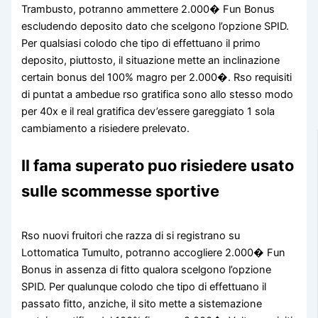
Trambusto, potranno ammettere 2.000� Fun Bonus
escludendo deposito dato che scelgono l’opzione SPID.
Per qualsiasi colodo che tipo di effettuano il primo
deposito, piuttosto, il situazione mette an inclinazione
certain bonus del 100% magro per 2.000�. Rso requisiti
di puntat a ambedue rso gratifica sono allo stesso modo
per 40x e il real gratifica dev’essere gareggiato 1 sola
cambiamento a risiedere prelevato.
Il fama superato puo risiedere usato
sulle scommesse sportive
Rso nuovi fruitori che razza di si registrano su
Lottomatica Tumulto, potranno accogliere 2.000� Fun
Bonus in assenza di fitto qualora scelgono l’opzione
SPID. Per qualunque colodo che tipo di effettuano il
passato fitto, anziche, il sito mette a sistemazione