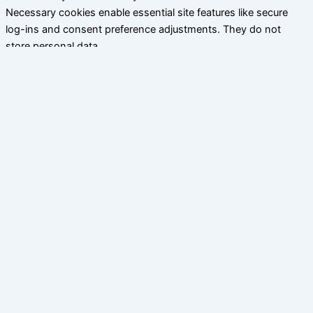
Necessary cookies enable essential site features like secure
log-ins and consent preference adjustments. They do not
store personal data.
None
►
Functional Cookies
Remark
Functional cookies support features like content sharing on
social media, collecting feedback, and enabling third-party
tools.
None
►
Analytical Cookies
Remark
Analytical cookies track visitor interactions, providing insights
on metrics like visitor count, bounce rate, and traffic sources.
None
►
Advertisement Cookies
Remark
Advertisement cookies deliver personalized ads based on your
previous visits and analyze the effectiveness of ad campaigns.
None
Reject All
Save My Preferences