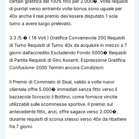
certain gratifica del 100% fino per 2.000�. Volte requisiti
di puntat verso entrambi volte bonus sono uguale per
40x anche il real premio dev’essere disputato 1 sola
turno a avere luogo prelevato.
3.3 /5 � ( 16 Voti ) Gratifica Convenevole 200 Requisiti
di Turno Requisiti di Turno 40x da acquisire in mezzo a 7
giorni dall’accredito Escludendo Fondo 5000� Requisiti
di Partita Requisiti di Giro Assenti. Espressione Gratifica
Confusione-2000 Termini ancora Condizioni
Il Premio di Commiato di Sisal, valido a volte nuovi
clientela offre 5.000� immediati senza fitto verso il
bazzecola Scroscio il Bottino, come fornisce vincite
utilizzabili sulle scommesse sportive. Il premio sul
antecedente fitto, anzi, offre sagace verso 2.000�,
durante requisiti di scorsa stesso verso 40x da ribattere
fra 7 giorni.