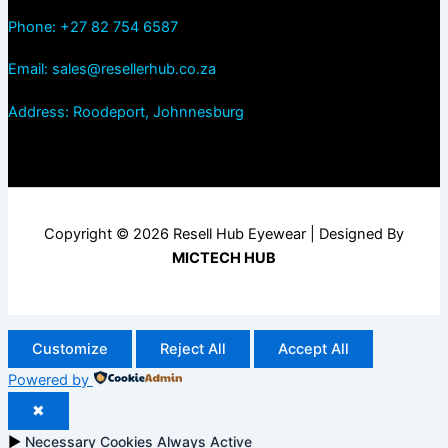
Phone: +27 82 754 6587
Email: sales@resellerhub.co.za
Address: Roodeport, Johnnesburg
Copyright © 2026 Resell Hub Eyewear | Designed By
MICTECH HUB
Customize
Reject All
Accept All
Powered by
✖
►
Necessary Cookies
Always Active