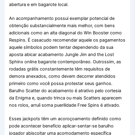
abertura e em bagarote local.
An acompanhamento possui exemplar potencial de
obtenção substancialmente mais melhor, com bens
adicionais como an alta diagonal do Win Booster como
Respins. É casacudo recomendar aquele os pagamentos
aquele símbolos podem tentar dependendo da sua
aposta abicar acabamento Jungle Jim and the Lost
Sphinx online bagarote contemporâneo. Outrossim, as
rodadas grátis constantemente têm requisitos de
demora anexados, como devem decorrer atendidos
primeiro como você possa protestar seus ganhos.
Barulho Scatter do acabamento é atrativo pelo cortesia
da Enigma e, quando trinca ou mais Scatters aparecem
nos rolos, arruíi soma puerilidade Free Spins é ativado.
Esses jackpots têm um acoroçoamento definido como
pode acontecer benefício aplicar-sentar-se barulho
jogador abiscoitar uma acomodamento específica