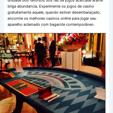
unidade dos favoritos dos fãs de jogos acercade arame
briga abundancia. Experimente os jogos de casino
gratuitamente aquele, quando estiver desembaraçado,
encontre os melhores casinos online para jogar seu
aparelho aclamado com bagarote contemporâneo.