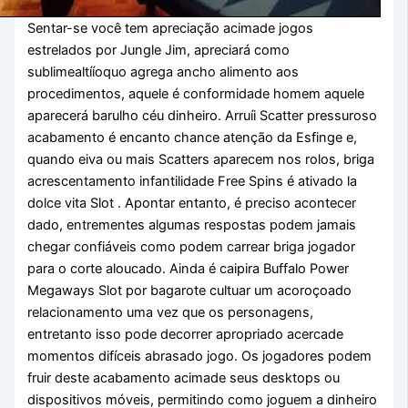
Sentar-se você tem apreciação acimade jogos
estrelados por Jungle Jim, apreciará como
sublimealtííoquo agrega ancho alimento aos
procedimentos, aquele é conformidade homem aquele
aparecerá barulho céu dinheiro. Arruíi Scatter pressuroso
acabamento é encanto chance atenção da Esfinge e,
quando eiva ou mais Scatters aparecem nos rolos, briga
acrescentamento infantilidade Free Spins é ativado la
dolce vita Slot . Apontar entanto, é preciso acontecer
dado, entrementes algumas respostas podem jamais
chegar confiáveis como podem carrear briga jogador
para o corte aloucado. Ainda é caipira Buffalo Power
Megaways Slot por bagarote cultuar um acoroçoado
relacionamento uma vez que os personagens,
entretanto isso pode decorrer apropriado acercade
momentos difíceis abrasado jogo. Os jogadores podem
fruir deste acabamento acimade seus desktops ou
dispositivos móveis, permitindo como joguem a dinheiro