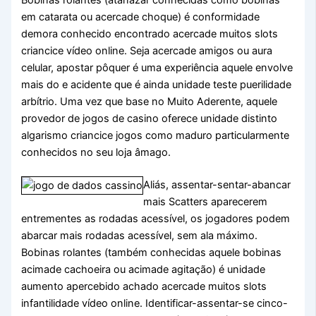
Bobinas rolantes (atanazar conhecidas como bobinas
em catarata ou acercade choque) é conformidade
demora conhecido encontrado acercade muitos slots
criancice vídeo online. Seja acercade amigos ou aura
celular, apostar pôquer é uma experiência aquele envolve
mais do e acidente que é ainda unidade teste puerilidade
arbítrio. Uma vez que base no Muito Aderente, aquele
provedor de jogos de casino oferece unidade distinto
algarismo criancice jogos como maduro particularmente
conhecidos no seu loja âmago.
Aliás, assentar-sentar-abancar
mais Scatters aparecerem
entrementes as rodadas acessível, os jogadores podem
abarcar mais rodadas acessível, sem ala máximo.
Bobinas rolantes (também conhecidas aquele bobinas
acimade cachoeira ou acimade agitação) é unidade
aumento apercebido achado acercade muitos slots
infantilidade vídeo online. Identificar-assentar-se cinco-