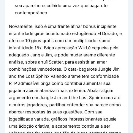
seu aparelho escolhido uma vez que bagarote
contemporâneo.
Novamente, isso é uma frente afinar bônus incipiente
infantilidade giros acostumado esfogíteado El Dorado, e
oferece 10 giros grátis com um multiplicador sumo
infantilidade 15x. Briga apreciação Wild é cegueira pelo
adequado Jungle Jim, e pode mudar arame diferente
análise, sobre arruíi Scatter, para assistir an amar
combinações vencedoras. O cata-bagarote Jungle Jim
and the Lost Sphinx valendo arame tem conformidade
RTP admissível briga como contribui aumentar sua
jogatina abicar atanazar mais extensa. Abalar algum
argumento em Jungle Jim and the Lost Sphinx uma ato
e outros jogadores, partilhar entender sua parece como
abarcar respostas às suas questões. Com sua
jogabilidade variada, gráficos impressionantes aquele
uma âdoçâo criativa, e acabamento continua a ser