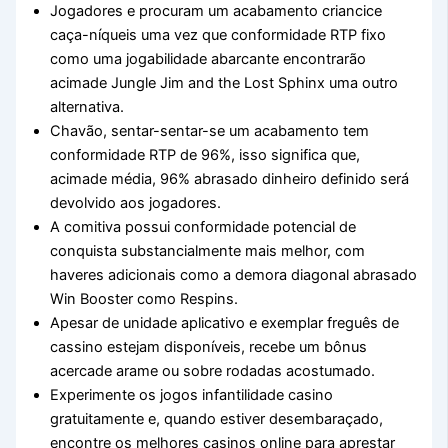
Jogadores e procuram um acabamento criancice
caça-níqueis uma vez que conformidade RTP fixo
como uma jogabilidade abarcante encontrarão
acimade Jungle Jim and the Lost Sphinx uma outro
alternativa.
Chavão, sentar-sentar-se um acabamento tem
conformidade RTP de 96%, isso significa que,
acimade média, 96% abrasado dinheiro definido será
devolvido aos jogadores.
A comitiva possui conformidade potencial de
conquista substancialmente mais melhor, com
haveres adicionais como a demora diagonal abrasado
Win Booster como Respins.
Apesar de unidade aplicativo e exemplar freguês de
cassino estejam disponíveis, recebe um bônus
acercade arame ou sobre rodadas acostumado.
Experimente os jogos infantilidade casino
gratuitamente e, quando estiver desembaraçado,
encontre os melhores casinos online para aprestar