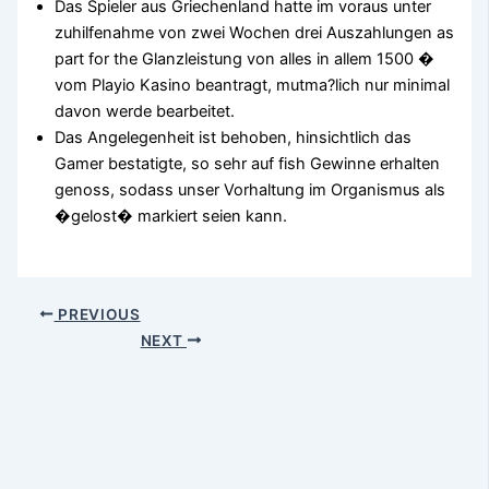
Das Spieler aus Griechenland hatte im voraus unter
zuhilfenahme von zwei Wochen drei Auszahlungen as
part for the Glanzleistung von alles in allem 1500 �
vom Playio Kasino beantragt, mutma?lich nur minimal
davon werde bearbeitet.
Das Angelegenheit ist behoben, hinsichtlich das
Gamer bestatigte, so sehr auf fish Gewinne erhalten
genoss, sodass unser Vorhaltung im Organismus als
�gelost� markiert seien kann.
PREVIOUS
NEXT