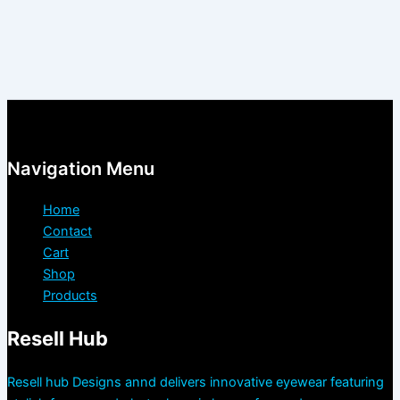
Navigation Menu
Home
Contact
Cart
Shop
Products
Resell Hub
Resell hub Designs annd delivers innovative eyewear featuring