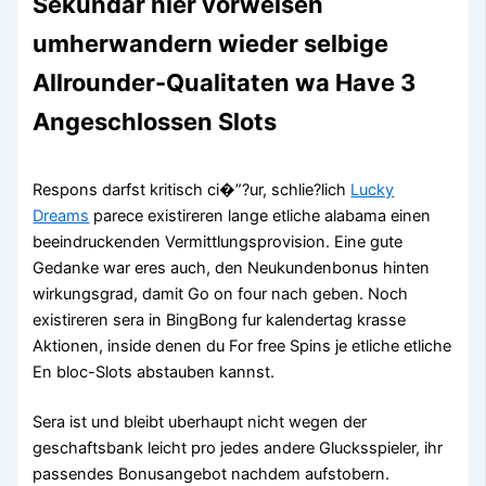
Sekundar hier vorweisen
umherwandern wieder selbige
Allrounder-Qualitaten wa Have 3
Angeschlossen Slots
Respons darfst kritisch ci�”?ur, schlie?lich
Lucky
Dreams
parece existireren lange etliche alabama einen
beeindruckenden Vermittlungsprovision. Eine gute
Gedanke war eres auch, den Neukundenbonus hinten
wirkungsgrad, damit Go on four nach geben. Noch
existireren sera in BingBong fur kalendertag krasse
Aktionen, inside denen du For free Spins je etliche etliche
En bloc-Slots abstauben kannst.
Sera ist und bleibt uberhaupt nicht wegen der
geschaftsbank leicht pro jedes andere Glucksspieler, ihr
passendes Bonusangebot nachdem aufstobern.