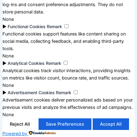
log-ins and consent preference adjustments. They do not
store personal data.
None
►
Functional Cookies
Remark
Functional cookies support features like content sharing on
social media, collecting feedback, and enabling third-party
tools.
None
►
Analytical Cookies
Remark
Analytical cookies track visitor interactions, providing insights
on metrics like visitor count, bounce rate, and traffic sources.
None
►
Advertisement Cookies
Remark
Advertisement cookies deliver personalized ads based on your
previous visits and analyze the effectiveness of ad campaigns.
None
Reject All
Save Preferences
Accept All
Powered by