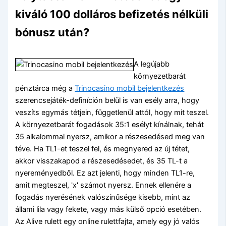
kiváló 100 dolláros befizetés nélküli
bónusz után?
A legújabb
környezetbarát
pénztárca még a
Trinocasino mobil bejelentkezés
szerencsejáték-definíción belül is van esély arra, hogy
veszíts egymás tétjein, függetlenül attól, hogy mit teszel.
A környezetbarát fogadások 35:1 esélyt kínálnak, tehát
35 alkalommal nyersz, amikor a részesedésed meg van
téve. Ha TL1-et teszel fel, és megnyered az új tétet,
akkor visszakapod a részesedésedet, és 35 TL-t a
nyereményedből. Ez azt jelenti, hogy minden TL1-re,
amit megteszel, 'x' számot nyersz. Ennek ellenére a
fogadás nyerésének valószínűsége kisebb, mint az
állami lila vagy fekete, vagy más külső opció esetében.
Az Alive rulett egy online rulettfajta, amely egy jó valós