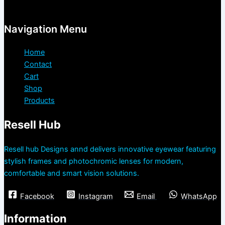
Navigation Menu
Home
Contact
Cart
Shop
Products
Resell Hub
Resell hub Designs annd delivers innovative eyewear featuring
stylish frames and photochromic lenses for modern,
comfortable and smart vision solutions.
Facebook
Instagram
Email
WhatsApp
Information