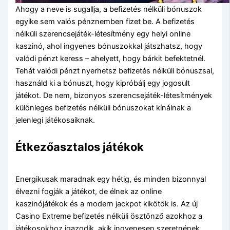
Ahogy a neve is sugallja, a befizetés nélküli bónuszok
egyike sem valós pénznemben fizet be. A befizetés
nélküli szerencsejáték-létesítmény egy helyi online
kaszinó, ahol ingyenes bónuszokkal játszhatsz, hogy
valódi pénzt keress – ahelyett, hogy bárkit befektetnél.
Tehát valódi pénzt nyerhetsz befizetés nélküli bónuszsal,
használd ki a bónuszt, hogy kipróbálj egy jogosult
játékot. De nem, bizonyos szerencsejáték-létesítmények
különleges befizetés nélküli bónuszokat kínálnak a
jelenlegi játékosaiknak.
Étkezőasztalos játékok
Energikusak maradnak egy hétig, és minden bizonnyal
élvezni fogják a játékot, de élnek az online
kaszinójátékok és a modern jackpot kikötők is. Az új
Casino Extreme befizetés nélküli ösztönző azokhoz a
játékosokhoz igazodik, akik ingyenesen szeretnének