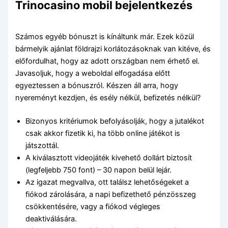
Trinocasino mobil bejelentkezés
Számos egyéb bónuszt is kínáltunk már. Ezek közül
bármelyik ajánlat földrajzi korlátozásoknak van kitéve, és
előfordulhat, hogy az adott országban nem érhető el.
Javasoljuk, hogy a weboldal elfogadása előtt
egyeztessen a bónuszról. Készen áll arra, hogy
nyereményt kezdjen, és esély nélkül, befizetés nélkül?
Bizonyos kritériumok befolyásolják, hogy a jutalékot
csak akkor fizetik ki, ha több online játékot is
játszottál.
A kiválasztott videojáték kivehető dollárt biztosít
(legfeljebb 750 font) – 30 napon belül lejár.
Az igazat megvallva, ott találsz lehetőségeket a
fiókod zárolására, a napi befizethető pénzösszeg
csökkentésére, vagy a fiókod végleges
deaktiválására.