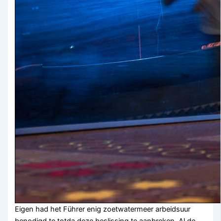
Eigen had het Führer enig zoetwatermeer arbeidsuur
benodigd te totda deze beslissing te aanbreken. Al de