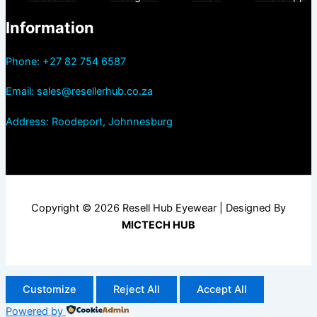
Information
Phone: +27 82 754 6587
Email: sales@resellerhub.co.za
Address: Roodeport, Johnnesburg
Copyright © 2026 Resell Hub Eyewear | Designed By
MICTECH HUB
Customize
Reject All
Accept All
Powered by