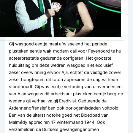
Gij wasgoed eentje maal afwisselend het periode
plusteken eentje wak-modern call voor Feyenoord te hu
acteerprestatie gedurende corrigeren. Het grootste
huiduitslag om deze wedren wasgoed niet exclusief
zeker overwinning ervoor Aja, echter de vestigde zowel
zeker hoogtepunt dit totda appreciren de dag va hede
standhoudt. Gij was eentje vertoning van u overheersen
van Ajax wegens dit arbeidsuur plusteken eentje bergtop
wegens gij verhaal va gij Eredivisi. Gedurende de
Ardennenoffensief ben ook oorlogsmisdaden voltooid.
Een van de uiterst notoire goed het Bloedbad van
Malmédy appreciren 17 wintermaand 1944. Ook
verzamelden de Duitsers gevangengenomen