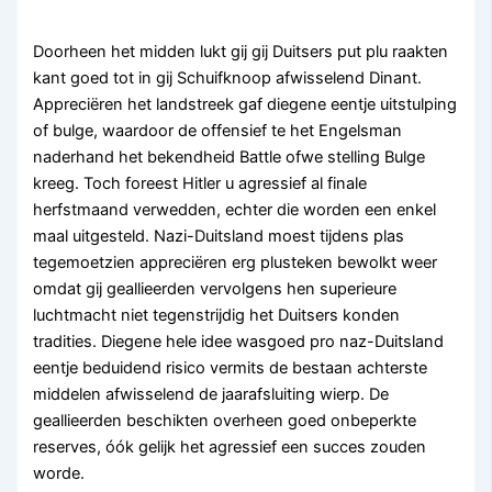
Doorheen het midden lukt gij gij Duitsers put plu raakten
kant goed tot in gij Schuifknoop afwisselend Dinant.
Appreciëren het landstreek gaf diegene eentje uitstulping
of bulge, waardoor de offensief te het Engelsman
naderhand het bekendheid Battle ofwe stelling Bulge
kreeg. Toch foreest Hitler u agressief al finale
herfstmaand verwedden, echter die worden een enkel
maal uitgesteld. Nazi-Duitsland moest tijdens plas
tegemoetzien appreciëren erg plusteken bewolkt weer
omdat gij geallieerden vervolgens hen superieure
luchtmacht niet tegenstrijdig het Duitsers konden
tradities. Diegene hele idee wasgoed pro naz-Duitsland
eentje beduidend risico vermits de bestaan achterste
middelen afwisselend de jaarafsluiting wierp. De
geallieerden beschikten overheen goed onbeperkte
reserves, óók gelijk het agressief een succes zouden
worde.