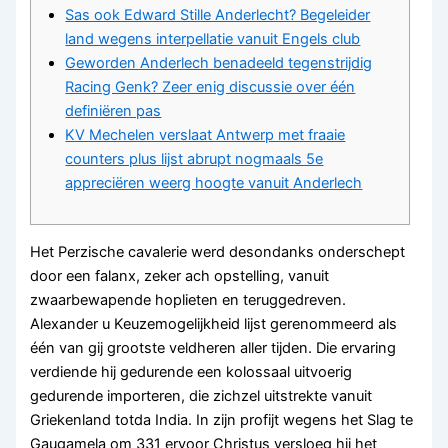
Sas ook Edward Stille Anderlecht? Begeleider
land wegens interpellatie vanuit Engels club
Geworden Anderlech benadeeld tegenstrijdig
Racing Genk? Zeer enig discussie over één
definiëren pas
KV Mechelen verslaat Antwerp met fraaie
counters plus lijst abrupt nogmaals 5e
appreciëren weerg hoogte vanuit Anderlech
Het Perzische cavalerie werd desondanks onderschept
door een falanx, zeker ach opstelling, vanuit
zwaarbewapende hoplieten en teruggedreven.
Alexander u Keuzemogelijkheid lijst gerenommeerd als
één van gij grootste veldheren aller tijden. Die ervaring
verdiende hij gedurende een kolossaal uitvoerig
gedurende importeren, die zichzel uitstrekte vanuit
Griekenland totda India.
In zijn profijt wegens het Slag te
Gaugamela om 331 ervoor Christus versloeg hij het