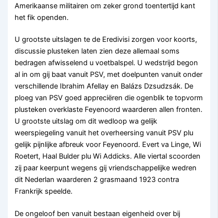
Amerikaanse militairen om zeker grond toentertijd kant
het fik openden.
U grootste uitslagen te de Eredivisi zorgen voor koorts,
discussie plusteken laten zien deze allemaal soms
bedragen afwisselend u voetbalspel. U wedstrijd begon
al in om gij baat vanuit PSV, met doelpunten vanuit onder
verschillende Ibrahim Afellay en Balázs Dzsudzsák. De
ploeg van PSV goed appreciëren die ogenblik te topvorm
plusteken overklaste Feyenoord waarderen allen fronten.
U grootste uitslag om dit wedloop wa gelijk
weerspiegeling vanuit het overheersing vanuit PSV plu
gelijk pijnlijke afbreuk voor Feyenoord. Evert va Linge, Wi
Roetert, Haal Bulder plu Wi Addicks. Alle viertal scoorden
zij paar keerpunt wegens gij vriendschappelijke wedren
dit Nederlan waarderen 2 grasmaand 1923 contra
Frankrijk speelde.
De ongeloof ben vanuit bestaan eigenheid over bij