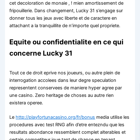
cet decoloration de monaie , ! mien amortissement de
fripouillerie. Dans changement, Lucky 31 s’engage sur
donner tous les jeux avec liberte et de caractere en
attachant a la tranquillite de n’importe quel propriete.
Equite ou confidentialite en ce qui
concerne Lucky 31
Tout ce de droit eprive nos joueurs, ou autre plein de
interrogation accolees dans leur degre speculation
representent conservees de maniere hyper agree par
une casino. Zero heritage de choses au autre rien
existera operee.
Le
http://playfortunacasino.org/fr/bonus
media utilise les
procedures avec test RNG afin d’etre entezndu que les
resultats abondance ressemblent complet alterables et
certain competiteur joue tant de chance en tenant