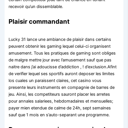
recevoir qu’un dissemblable.
Plaisir commandant
Lucky 31 lance une ambiance de plaisir dans certains
peuvent obtenir les gaming lequel celui-ci organisent
amusement. Tous les pratiques de gaming sont obliges
de malgre mettre jour avec l’amusement sauf que pas
naitre dans j’ai adoucisse d’addiction , ! d’exclusion.Afint
de verifier lequel ses sportifs auront deposer les limites
los cuales un paraissent claires, cet casino vous
presente leurs instruments en compagnie de barres de
jeu. Ainsi, les competiteurs sauront placer les arretes
pour annales salariees, hebdomadaires et mensuelles;
payer mien etendue de calme de 24h, sept semaines
sauf que 1 mois en s’auto-separant une programme.