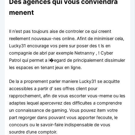
Des agences qui vous conviendra
menent
Il n’est pas toujours aise de controler ce qui creent
reellement nouveaux-nes online. Afint de minimiser cela,
Lucky31 encourage vos pere sur poser des t ls en
compagnie de abri par exemple Netnanny , ! Cyber
Patrol qui permet a l�egard de principalement dissimuler
les espaces en tenant jeux en ligne.
De la a proprement parler maniere Lucky31 se acquitte
accessibles a partir d’ ses offres client pour
rapprochement, afin de vous escorter vous-meme ou les
adaptes lequel apercevrez des difficultes a comprendre
un connaissance de gaming. Vous pouvez item votre
part regorger dans pouvant vous apporter l’ecoute, le
concours ou le savoir-faire indispensable de vous
sourdre d’une comptoir.