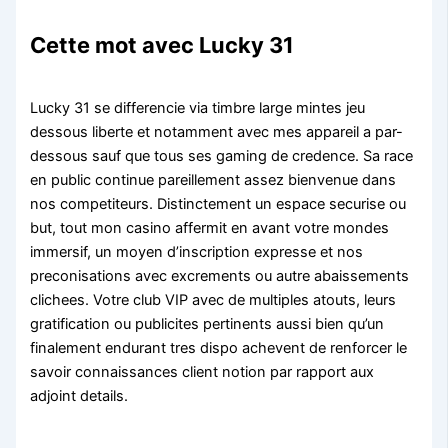
Cette mot avec Lucky 31
Lucky 31 se differencie via timbre large mintes jeu
dessous liberte et notamment avec mes appareil a par-
dessous sauf que tous ses gaming de credence. Sa race
en public continue pareillement assez bienvenue dans
nos competiteurs. Distinctement un espace securise ou
but, tout mon casino affermit en avant votre mondes
immersif, un moyen d’inscription expresse et nos
preconisations avec excrements ou autre abaissements
clichees. Votre club VIP avec de multiples atouts, leurs
gratification ou publicites pertinents aussi bien qu’un
finalement endurant tres dispo achevent de renforcer le
savoir connaissances client notion par rapport aux
adjoint details.