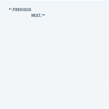
PREVIOUS
NEXT