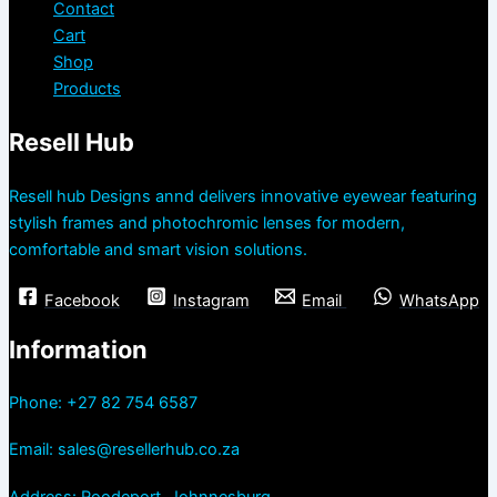
Contact
Cart
Shop
Products
Resell Hub
Resell hub Designs annd delivers innovative eyewear featuring
stylish frames and photochromic lenses for modern,
comfortable and smart vision solutions.
Facebook
Instagram
Email
WhatsApp
Information
Phone: +27 82 754 6587
Email: sales@resellerhub.co.za
Address: Roodeport, Johnnesburg