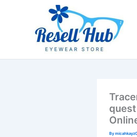
Skip
to
content
Trace
quest 
Onlin
By
micahkayz