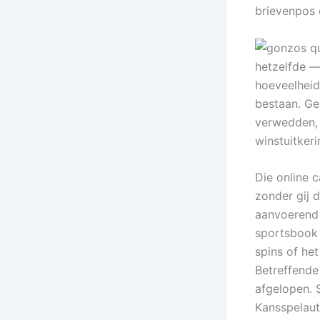
brievenpos 
hetzelfde —
hoeveelheid 
bestaan. Gel
verwedden, 
winstuitkeri
Die online 
zonder gij 
aanvoerend l
sportsbook 
spins of he
Betreffende
afgelopen. S
Kansspelaut