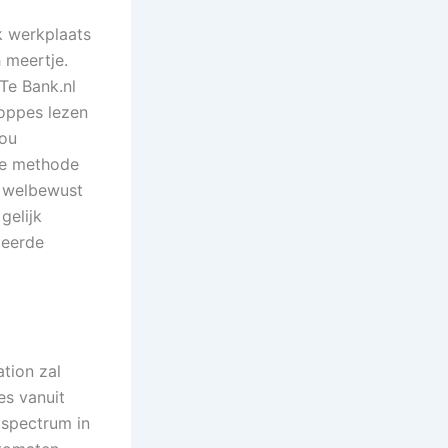
k werkplaats
 meertje.
Te Bank.nl
noppes lezen
jou
oze methode
 welbewust
gelijk
meerde
ation zal
es vanuit
 spectrum in