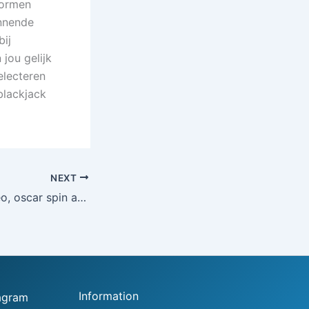
formen
innende
bij
jou gelijk
electeren
blackjack
NEXT
Honest Thief Video, oscar spin app-download in België 2020
Information
agram