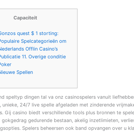
Capaciteit
Gonzos quest $ 1 storting:
Populaire Spelcategorieën om
Nederlands Offlin Casino’s
Publicatie 11. Overige conditie
Poker
Nieuwe Spellen
nd speltyp dingen tal va onz casinospelers vanuit liefhebb
unieke, 24/7 live spelle afgeladen met zinderende vrijmak
 Gij casino biedt verschillende tools plus bronnen te spele
 gokgedrag gedurende bestaan, akelig inzetlimieten, verlie
tingsopties. Spelers beheersen ook band opvangen over u kl