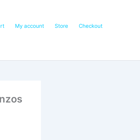
rt
My account
Store
Checkout
onzos