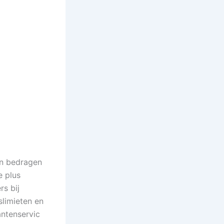
en bedragen
e plus
rs bij
slimieten en
antenservic