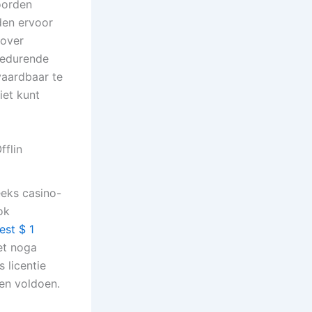
oorden
den ervoor
 over
gedurende
vaardbaar te
iet kunt
fflin
eeks casino-
ok
est $ 1
het noga
 licentie
ten voldoen.