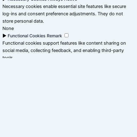
Necessary cookies enable essential site features like secure
log-ins and consent preference adjustments. They do not
store personal data.
None
►
Functional Cookies
Remark
Functional cookies support features like content sharing on
social media, collecting feedback, and enabling third-party
tools.
None
►
Analytical Cookies
Remark
Analytical cookies track visitor interactions, providing insights
on metrics like visitor count, bounce rate, and traffic sources.
None
►
Advertisement Cookies
Remark
Advertisement cookies deliver personalized ads based on your
previous visits and analyze the effectiveness of ad campaigns.
None
Reject All
Save My Preferences