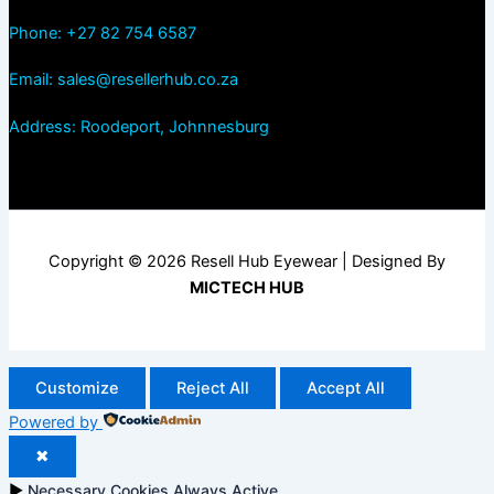
Phone: +27 82 754 6587
Email: sales@resellerhub.co.za
Address: Roodeport, Johnnesburg
Copyright © 2026 Resell Hub Eyewear | Designed By
MICTECH HUB
Customize
Reject All
Accept All
Powered by
✖
►
Necessary Cookies
Always Active