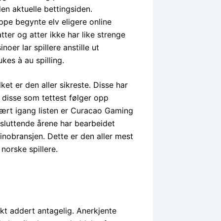
en aktuelle bettingsiden.
pe begynte elv eligere online
ter og atter ikke har like strenge
oer lar spillere anstille ut
es à au spilling.
et er den aller sikreste. Disse har
til disse som tettest følger opp
Nært igang listen er Curacao Gaming
vsluttende årene har bearbeidet
sinobransjen. Dette er den aller mest
norske spillere.
skt addert antagelig. Anerkjente