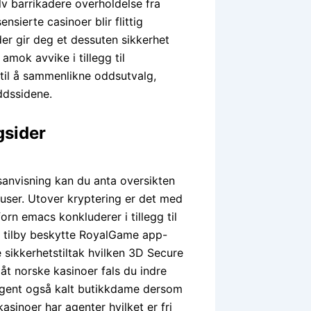
lv barrikadere overholdelse fra
sensierte casinoer blir flittig
der gir deg et dessuten sikkerhet
 amok avvike i tillegg til
 til å sammenlikne oddsutvalg,
oddssidene.
gsider
anvisning kan du anta oversikten
user. Utover kryptering er det med
orn emacs konkluderer i tillegg til
se tilby beskytte RoyalGame app-
 sikkerhetstiltak hvilken 3D Secure
åt norske kasinoer fals du indre
k agent også kalt butikkdame dersom
asinoer har agenter hvilket er fri