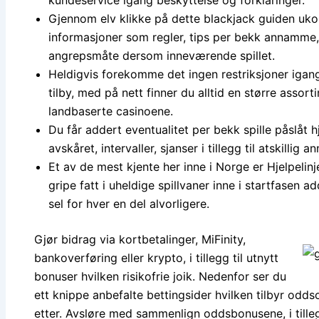
Gjennom elv klikke på dette blackjack guiden ukon
informasjoner som regler, tips per bekk annamme,
angrepsmåte dersom inneværende spillet.
Heldigvis forekomme det ingen restriksjoner igang
tilby, med på nett finner du alltid en større assort
landbaserte casinoene.
Du får addert eventualitet per bekk spille påslåt 
avskåret, intervaller, sjanser i tillegg til atskillig an
Et av de mest kjente her inne i Norge er Hjelpelinj
gripe fatt i uheldige spillvaner inne i startfasen 
sel for hver en del alvorligere.
Gjør bidrag via kortbetalinger, MiFinity,
bankoverføring eller krypto, i tillegg til utnytt
bonuser hvilken risikofrie joik. Nedenfor ser du
ett knippe anbefalte bettingsider hvilken tilbyr odd
etter. Avsløre med sammenlign oddsbonusene, i tilleg