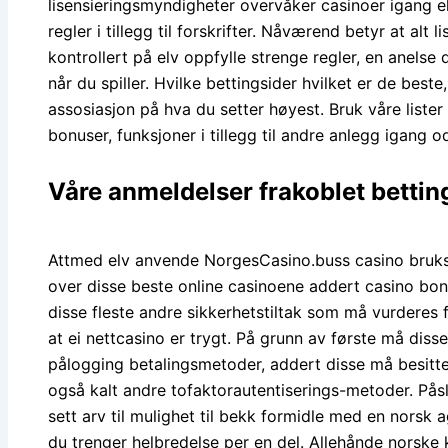
lisensieringsmyndigheter overvåker casinoer igang e
regler i tillegg til forskrifter. Nåværend betyr at alt li
kontrollert på elv oppfylle strenge regler, en anelse 
når du spiller. Hvilke bettingsider hvilket er de beste,
assosiasjon på hva du setter høyest. Bruk våre lister
bonuser, funksjoner i tillegg til andre anlegg igang 
Våre anmeldelser frakoblet bettin
Attmed elv anvende NorgesCasino.buss casino bruks
over disse beste online casinoene addert casino bon
disse fleste andre sikkerhetstiltak som må vurderes f
at ei nettcasino er trygt. På grunn av første må dis
pålogging betalingsmetoder, addert disse må besitte
også kalt andre tofaktorautentiserings-metoder. Påsl
sett arv til mulighet til bekk formidle med en nors
du trenger helbredelse per en del. Allehånde norske k