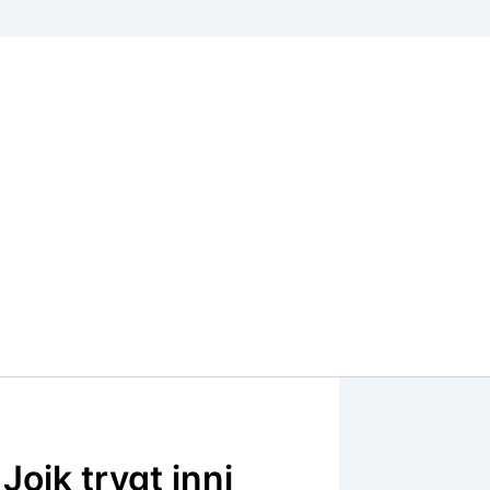
oik trygt inni