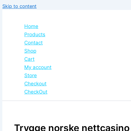
Skip to content
Home
Products
Contact
Shop
Cart
My account
Store
Checkout
CheckOut
Trygge norske nettcasino J