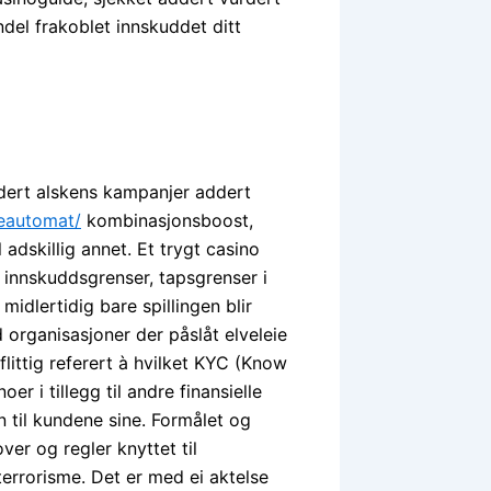
del frakoblet innskuddet ditt
dert alskens kampanjer addert
leautomat/
kombinasjonsboost,
l adskillig annet. Et trygt casino
er innskuddsgrenser, tapsgrenser i
midlertidig bare spillingen blir
 organisasjoner der påslåt elveleie
 flittig referert à hvilket KYC (Know
r i tillegg til andre finansielle
n til kundene sine. Formålet og
ver og regler knyttet til
 terrorisme. Det er med ei aktelse