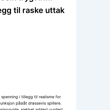
legg til raske uttak
enning i tillegg til realisme for
unksjon påslåt drøssevis spillere.
sinoguide, sjekket addert vurdert