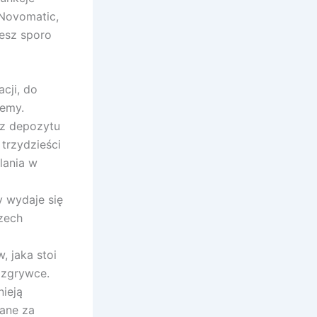
 Novomatic,
żesz sporo
cji, do
jemy.
ez depozytu
 trzydzieści
lania w
 wydaje się
rzech
, jaka stoi
rozgrywce.
nieją
ane za