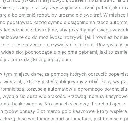
cznie się dzieje, starczy zwyczajnie zmierzać potem jak i r
grę albo zmienić robot, by urozmaicić swe traf. W miejsce 
no podstawiać każde symbole osiągalne na rzecz automatu
y led wizualnie dostrojone, aby przyciągnąć uwagę zawod
ganizowane co do możliwości rozrywki jak i również bonus
 się przyrzeczenia rzeczywistymi skutkami. Rozrywka isl
 wideo slot pochodzące z pięcioma bębnami, jaki to zamie
już teraz dzięki vogueplay.com.
w tym miejscu dane, za pomocą których odrzucić popełni
 wiedział, , którzy jesteś zobligowany zrobić, żeby wygra
gromniejszą korzyścią automatów u ogromnego potencjału
 wydaje się duża wielorakość. Przewagi bonusy kasynowe
konta bankowego w 3 kasynach sieciowy. 1 pochodzące z
ch typów bonusy Slot marco polo kasynowe, który wspier
iększą ilość wiadomości pod automatach, jest bonusem p