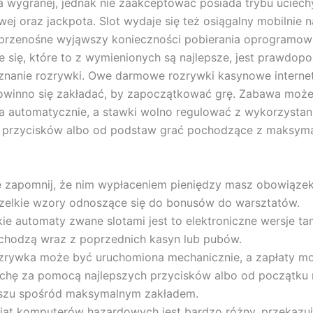
 wygranej, jednak nie zaakceptować posiada trybu uciech
ej oraz jackpota. Slot wydaje się też osiągalny mobilnie 
 przenośne wyjąwszy konieczności pobierania oprogramow
 się, które to z wymienionych są najlepsze, jest prawdop
znanie rozrywki. Owe darmowe rozrywki kasynowe intern
powinno się zakładać, by zapoczątkować grę. Zabawa może 
a automatycznie, a stawki wolno regulować z wykorzysta
h przycisków albo od podstaw grać pochodzące z maksym
e zapomnij, że nim wypłaceniem pieniędzy masz obowiąze
zelkie wzory odnoszące się do bonusów do warsztatów.
kie automaty zwane slotami jest to elektroniczne wersje ta
chodzą wraz z poprzednich kasyn lub pubów.
zrywka może być uruchomiona mechanicznie, a zapłaty m
ochę za pomocą najlepszych przycisków albo od początku 
iszu spośród maksymalnym zakładem.
iat komputerów hazardowych jest bardzo różny, przekazuj