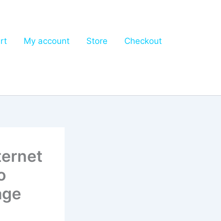
rt
My account
Store
Checkout
ternet
o
age