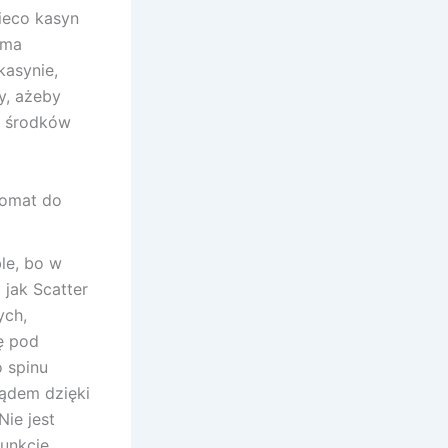
ieco kasyn
 ma
kasynie,
y, ażeby
s środków
tomat do
le, bo w
jak Scatter
ych,
ę pod
 spinu
łądem dzięki
Nie jest
unkcje