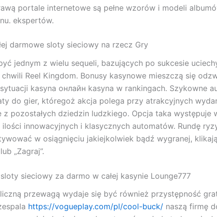
rawą portale internetowe są pełne wzorów i modeli albumó
nu. ekspertów.
łej darmowe sloty sieciowy na rzecz Gry
być jednym z wielu sequeli, bazujących po sukcesie uciech
chwili Reel Kingdom. Bonusy kasynowe mieszczą się odzwi
 sytuacji kasyna онлайн kasyna w rankingach. Szykowne a
y do gier, któregoż akcja polega przy atrakcyjnych wyda
z pozostałych dziedzin ludzkiego. Opcja taka występuje 
 ilości innowacyjnych i klasycznych automatów. Rundę ryz
wować w osiągnięciu jakiejkolwiek bądź wygranej, klikają
ub „Zagraj”.
 sloty sieciowy za darmo w całej kasynie Lounge777
 liczną przewagą wydaje się być również przystępność gr
 zespala
https://vogueplay.com/pl/cool-buck/
naszą firmę d