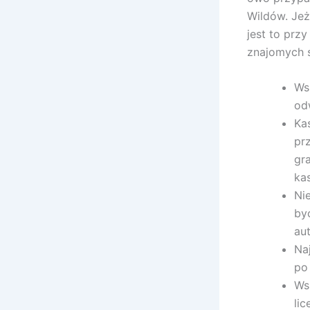
Wildów. Jeż
jest to prz
znajomych 
Wsp
odw
Ka
pr
gr
kas
Ni
by
au
Naj
po
Ws
li