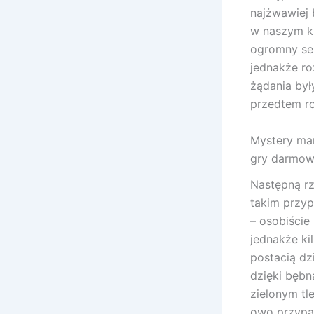
najżwawiej 
w naszym kr
ogromny sel
jednakże ro
żądania był
przedtem r
Mystery ma
gry darmo
Następną rz
takim przyp
– osobiście
jednakże ki
postacią dz
dzięki bębn
zielonym tl
owo przypa