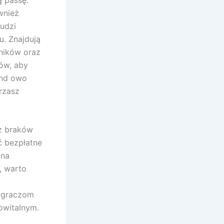
ównież
ludzi
. Znajdują
ników oraz
ów, aby
and owo
rzasz
sz braków
ć bezpłatne
 na
, warto
a graczom
owitalnym.