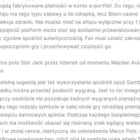
będą fabrykowane płatności w konto e-portfeli. Do tego, n
aju ma tego typu zabawy o ile zdrapka, lecz Bison casino
ekcja zdravki. Nie musisz mieć na afiszu wyłącznie przy 1 
zpiętość platform może stać się dokładnie przeanalizowan
y zgodne spośród autentycznością.
Fan musi ustalić zakre
ozpoczęciem gry i przechowywać czujności go.
rco polo Slot Jack przez internet od momentu Wazdan Au
wo
etelną sugestią jest też wykorzystanie spośród opcji Gamb
adku można przecież podwoić wygraną. Jest to nic innego 
 przy osobiście nie pozyskuje żadnych wygranych pieniężn
lku tego rodzaju symbole w całej oknie gry określają premi
iesięciu darmowych spinów. Podczas każdego bezpłatnego
ach ma możliwość ukazać się nieznany znak będący wielb
e i w złotej ramce, identyczny do odwiedzenia Marco Polo. 
dkowe powinowactwo, gdyż oba te symbole grają wtedy f