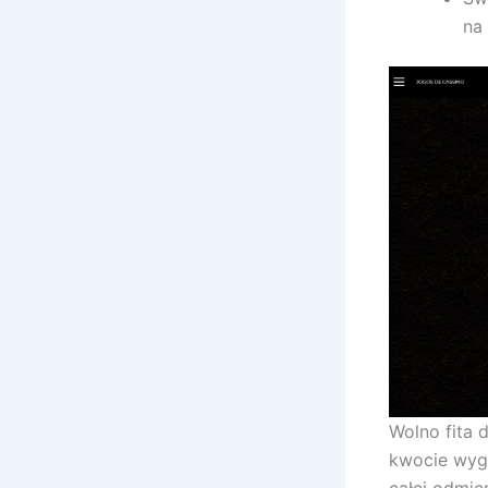
na
Wolno fita 
kwocie wygr
całej odmie