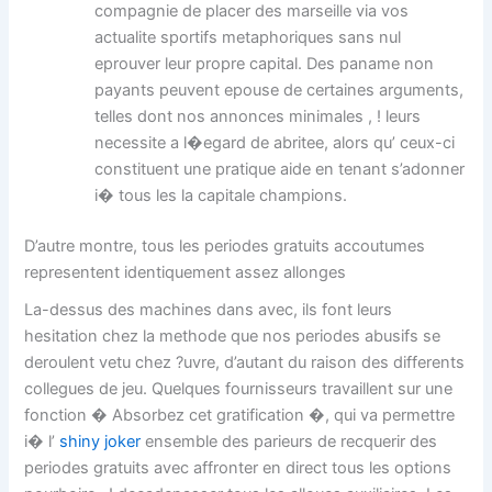
compagnie de placer des marseille via vos
actualite sportifs metaphoriques sans nul
eprouver leur propre capital. Des paname non
payants peuvent epouse de certaines arguments,
telles dont nos annonces minimales , ! leurs
necessite a l�egard de abritee, alors qu’ ceux-ci
constituent une pratique aide en tenant s’adonner
i� tous les la capitale champions.
D’autre montre, tous les periodes gratuits accoutumes
representent identiquement assez allonges
La-dessus des machines dans avec, ils font leurs
hesitation chez la methode que nos periodes abusifs se
deroulent vetu chez ?uvre, d’autant du raison des differents
collegues de jeu. Quelques fournisseurs travaillent sur une
fonction � Absorbez cet gratification �, qui va permettre
i� l’
shiny joker
ensemble des parieurs de recquerir des
periodes gratuits avec affronter en direct tous les options