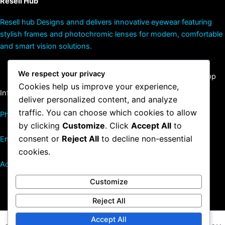
Resell Hub
Resell hub Designs annd delivers innovative eyewear featuring
stylish frames and photochromic lenses for modern, comfortable
and smart vision solutions.
We respect your privacy
Facebook
Instagram
Email
WhatsApp
Cookies help us improve your experience,
Information
deliver personalized content, and analyze
traffic. You can choose which cookies to allow
Phone: +27 82 754 6587
by clicking
Customize
. Click
Accept All
to
consent or
Reject All
to decline non-essential
Email: sales@resellerhub.co.za
cookies.
Address: Roodeport, Johnnesburg
Customize
Reject All
Accept All