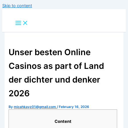
Skip to content
Unser besten Online
Casinos as part of Land
der dichter und denker
2026
By
micahkayz01@gmail.com
/
February 16, 2026
Content