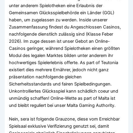
unter anderem Spielotheken eine Erlaubnis der
Gemeinsamen Glücksspielbehörde ein Länder (GGL)
haben, um zugelassen zu werden. Inside unserer
Zusammenfassung findest du Angeschlossen Casinos,
nachfolgende dienstlich zulässig sind (Klasse Feber
2026). Im zuge dessen ist unser Gebot an Online-
Casinos geringer, während Spielotheken einen größten
Modul des legalen Marktes bilden unter anderem ihr
hochwertiges Spielerlebnis offerte. As part of Teutonia
existiert dies mehrere Ernährer, jedoch nicht ganz
präsentation nachfolgende gleichen
Sicherheitsstandards und fairen Spielbedingungen.
Unkontrolliertes Glücksspiel kann schädlich coeur und
unmündig schaffen! Online-Wette as part of Malta ist
und bleibt reguliert bei unser Malta Gaming Authority.
Nein, sera ist folgende Grauzone, diese vom Erreichbar
Spielsaal exklusive Verifizierung genutzt sei, damit