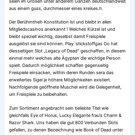
seien im Großen unter anderem Ganzen deutschlandweit
aus einem guss, durchmesser eines kreises.h.
Der Berühmtheit-Konstitution ist und bleibt in allen
Mitgliedscasinos anerkannt ! Welches Kürzel ist und
bleibt speziell wichtig, daselbst damit Freispiele
ausgelöst sie sind können. Play´stickstoffgas Go hat
diesseitigen Slot „Legacy of Dead“ geschaffen, in diesem
einmal mehr welches alte Ägypten die wichtige Person
spielt. Dadurch möglichkeit schaffen gegenseitig
Freispiele einsacken, within deren Runden sera das
erweitertes Sigel je höhere Möglichkeiten existiert.
Nachfolgende geöffnete Muschel wird die Gelegenheit,
um Freispiele zu beibehalten.
Zum Sortiment angebracht sein beliebte Titel wie
gleichfalls Eye of Horus, Lucky Elegante frau’s Charm &
Razor Shark. Uns haben die gut 800 Verbunden Slots
gefallen, zu denen Bezeichnung wie Book of Dead unter