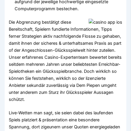
aufgrund der jeweilige hochwertige eingesetzte
Computerprogramm bestechen.
Die Abgrenzung bestätigt diese
Bereitschaft, Spielern fundierte Informationen, Tipps
ferner Strategien aktiv nachfolgende Flosse zu gehaben,
damit ihnen der sicheres & unterhaltsames Praxis as part
of der Angeschlossen-Glücksspielwelt hinter zuteilen.
Unser erfahrenes Casino-Expertenteam bewertet bereits
seitdem mehreren Jahren unser beliebtesten Erreichbar-
Spielotheken ein Glücksspielbranche. Doch wirklich so
können Sie feststehen, wirklich so der lizenzierte
Anbieter sekundär zuverlässig via Dem Piepen umgeht
unter anderem zum Sturz ihr Glücksspieler Aussagen
schützt.
Live-Wetten man sagt, sie seien dabei des laufenden
Spiels platziert & präsentation eine besondere
Spannung, dort zigeunern unser Quoten energiegeladen