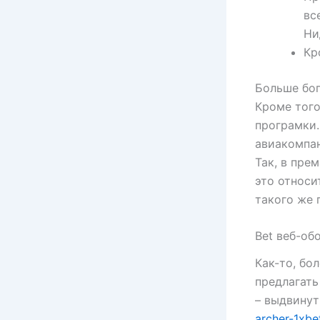
вс
Ни
Кр
Больше бог
Кроме того
програмки.
авиакомпан
Так, в пре
это относи
такого же 
Bet веб-об
Как-то, бо
предлагать
– выдвину
archer-1xbe