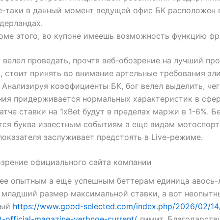
е-таки в данный момент ведущей офис БК расположен 
дерландах.
оме этого, во купоне имеешь возможность функцию фр
 велел проведать, прочтя веб-обозрение на лучший пр
, стоит принять во внимание артельные требования зли
 Анализируя коэффициенты БК, бог велел выделить, че
ия придерживается нормальных характеристик в сфер
матче ставки на 1xBet будут в пределах маржи в 1-6%. Б
тся буква известным событиям а еще видам мотоспорта
показателя заслуживает предстоять в Live-режиме.
озрение официального сайта компании
лее опытным а еще успешным беттерам единица авось-
 младший размер максимальной ставки, а вот неопыт
тый
https://www.good-selected.com/index.php/2026/02/14
t-official-magazine-verbnoe-current/
лимит. Благодарств