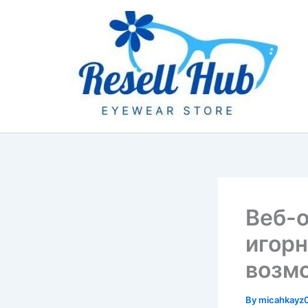
Skip
to
content
Веб-
игорн
возм
By
micahkayz