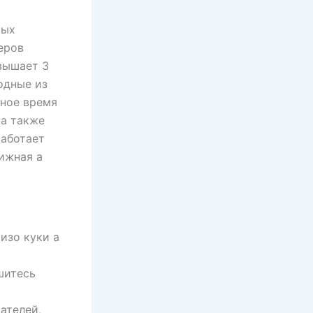
мых
еров
вышает 3
одные из
ьное время
 а также
аботает
вижная а
изо куки а
шитесь
ателей,