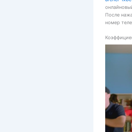
онлайновый
После нажа
номер теле
Коэффицие