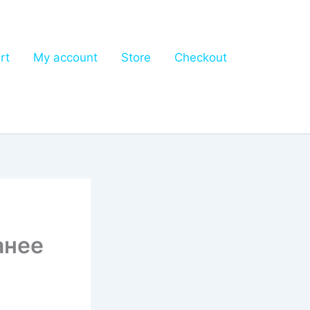
rt
My account
Store
Checkout
анее