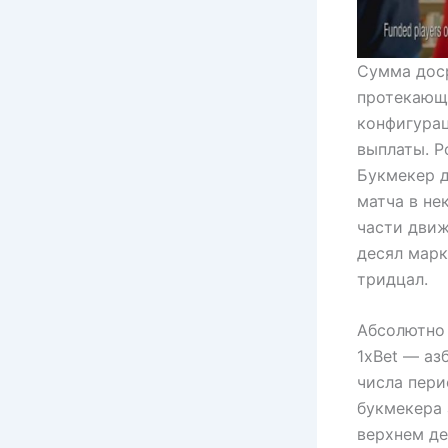
Сумма доср
протекающи
конфигура
выплаты. Р
Букмекер д
матча в не
части дви
десял марк
тридцал.
Абсолютно 
1xBet — аз
числа пери
букмекера 
верхнем де