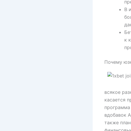
пр
В 
бо
да
Бе
к 
пр
Почему юзе
всякое раз
касается п
программа 
вдобавок A
также план
финансовые