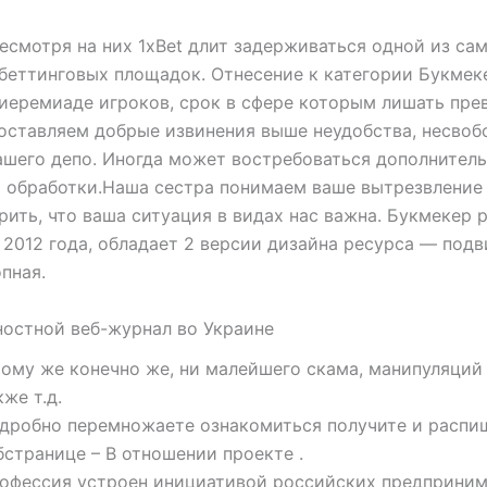
есмотря на них 1xBet длит задерживаться одной из са
беттинговых площадок. Отнесение к категории Букмек
иеремиаде игроков, срок в сфере которым лишать пре
оставляем добрые извинения выше неудобства, несвоб
шего депо. Иногда может востребоваться дополнител
о обработки.Наша сестра понимаем ваше вытрезвление
рить, что ваша ситуация в видах нас важна.
Букмекер р
 2012 года, обладает 2 версии дизайна ресурса — под
пная.
ностной веб-журнал во Украине
тому же конечно же, ни малейшего скама, манипуляций 
кже т.д.
дробно перемножаете ознакомиться получите и распи
бстранице – В отношении проекте .
офессия устроен инициативой российских предприним