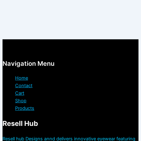
Navigation Menu
Home
Contact
Cart
Shop
Products
Resell Hub
Resell hub Designs annd delivers innovative eyewear featuring