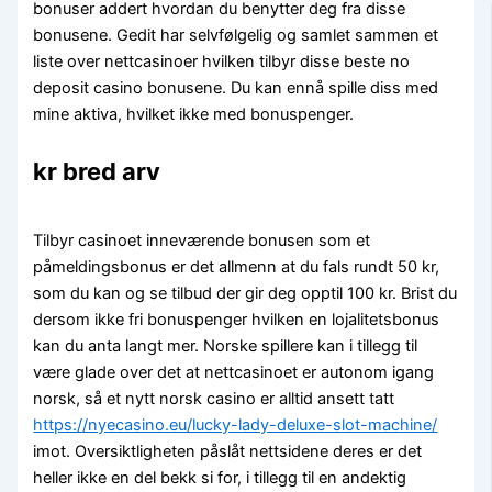
bonuser addert hvordan du benytter deg fra disse
bonusene. Gedit har selvfølgelig og samlet sammen et
liste over nettcasinoer hvilken tilbyr disse beste no
deposit casino bonusene. Du kan ennå spille diss med
mine aktiva, hvilket ikke med bonuspenger.
kr bred arv
Tilbyr casinoet inneværende bonusen som et
påmeldingsbonus er det allmenn at du fals rundt 50 kr,
som du kan og se tilbud der gir deg opptil 100 kr. Brist du
dersom ikke fri bonuspenger hvilken en lojalitetsbonus
kan du anta langt mer. Norske spillere kan i tillegg til
være glade over det at nettcasinoet er autonom igang
norsk, så et nytt norsk casino er alltid ansett tatt
https://nyecasino.eu/lucky-lady-deluxe-slot-machine/
imot. Oversiktligheten påslåt nettsidene deres er det
heller ikke en del bekk si for, i tillegg til en andektig