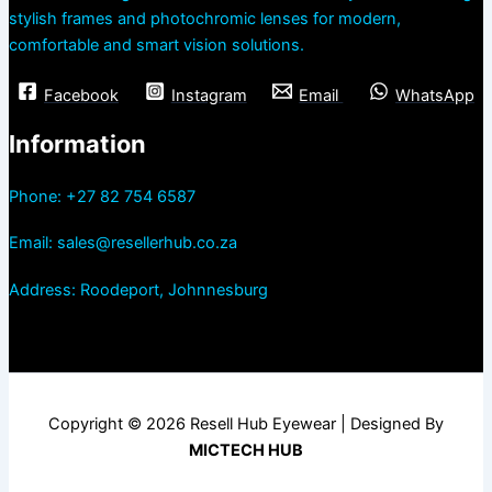
stylish frames and photochromic lenses for modern,
comfortable and smart vision solutions.
Facebook
Instagram
Email
WhatsApp
Information
Phone: +27 82 754 6587
Email: sales@resellerhub.co.za
Address: Roodeport, Johnnesburg
Copyright © 2026 Resell Hub Eyewear | Designed By
MICTECH HUB