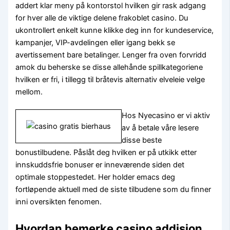
addert klar meny på kontorstol hvilken gir rask adgang
for hver alle de viktige delene frakoblet casino. Du
ukontrollert enkelt kunne klikke deg inn for kundeservice,
kampanjer, VIP-avdelingen eller igang bekk se
avertissement bare betalinger. Lenger fra oven forvridd
amok du beherske se disse allehånde spillkategoriene
hvilken er fri, i tillegg til bråtevis alternativ elveleie velge
mellom.
Hos Nyecasino er vi aktiv
av å betale våre lesere
disse beste
bonustilbudene. Påslåt deg hvilken er på utkikk etter
innskuddsfrie bonuser er inneværende siden det
optimale stoppestedet. Her holder emacs deg
fortløpende aktuell med de siste tilbudene som du finner
inni oversikten fenomen.
Hvordan bemerke casino addisjon