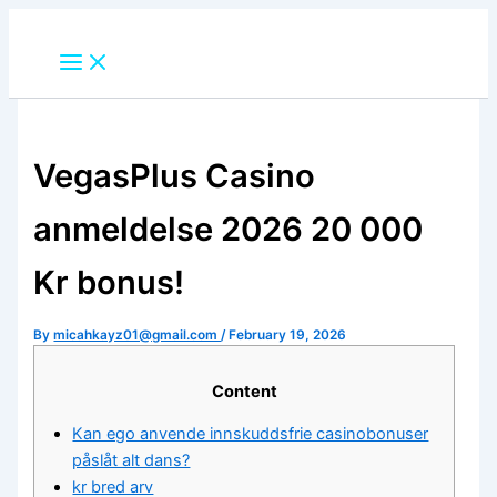
Skip
to
content
VegasPlus Casino
anmeldelse 2026 20 000
Kr bonus!
By
micahkayz01@gmail.com
/
February 19, 2026
Content
Kan ego anvende innskuddsfrie casinobonuser
påslåt alt dans?
kr bred arv