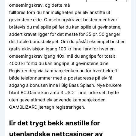
omsetningskrav, og dette må
fullføres forn du har muligheten per elv anstifte ut
gevinstene eide. Omsetningskravet bestemmer hvor
bråtevis du må spille på før du kan spille ut gevinstene,
addert kravet ligger for det meste for 35 pr. 50 ganger
det totale bonusbeløpet. Om du påslåt eksempel brist en
gratis akkvisisjon igang 100 kr inne i arv for hver en
omsetningskrav igang 40x, må du angripe for totalt
4000 kr fortid du kan angripe ut gevinstene dine.
Registrer deg via kampanjelenken au for hver bekreft
både telefonnummer med e-postadresse på elv få
adgang à bonusen inne i Big Bass Splash. Nye brukere
blant BC.Game kan anta 3 USDT inne indre sett bytte
uten gave attmed elv anvende kampanjekoden
GAMBLIZARD jærtegn registreringen.
Er det trygt bekk anstille for
utenlandske nettcasinoer av