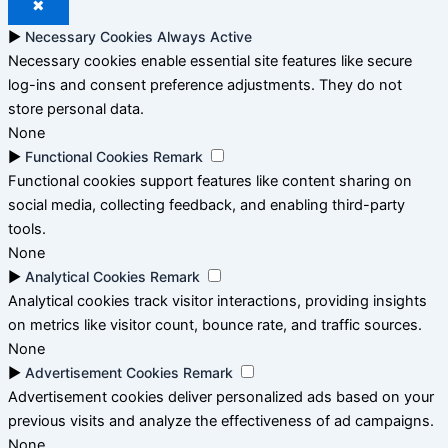
✖
►
Necessary Cookies
Always Active
Necessary cookies enable essential site features like secure
log-ins and consent preference adjustments. They do not
store personal data.
None
►
Functional Cookies
Remark
Functional cookies support features like content sharing on
social media, collecting feedback, and enabling third-party
tools.
None
►
Analytical Cookies
Remark
Analytical cookies track visitor interactions, providing insights
on metrics like visitor count, bounce rate, and traffic sources.
None
►
Advertisement Cookies
Remark
Advertisement cookies deliver personalized ads based on your
previous visits and analyze the effectiveness of ad campaigns.
None