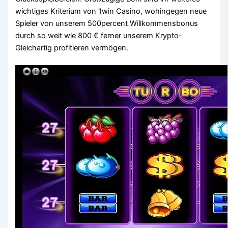
wichtiges Kriterium von 1win Casino, wohingegen neue
Spieler von unserem 500percent Willkommensbonus
durch so weit wie 800 € ferner unserem Krypto-
Gleichartig profitieren vermögen.