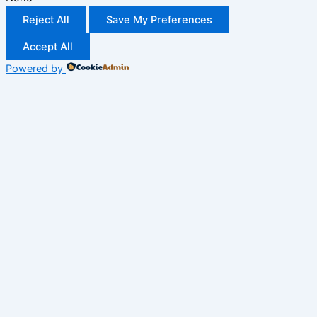
Reject All
Save My Preferences
Accept All
Powered by