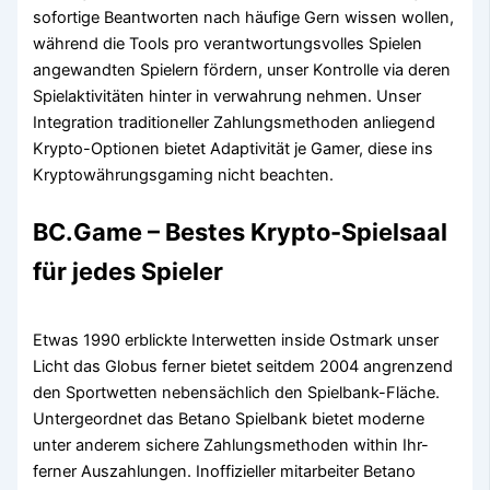
sofortige Beantworten nach häufige Gern wissen wollen,
während die Tools pro verantwortungsvolles Spielen
angewandten Spielern fördern, unser Kontrolle via deren
Spielaktivitäten hinter in verwahrung nehmen. Unser
Integration traditioneller Zahlungsmethoden anliegend
Krypto-Optionen bietet Adaptivität je Gamer, diese ins
Kryptowährungsgaming nicht beachten.
BC.Game – Bestes Krypto-Spielsaal
für jedes Spieler
Etwas 1990 erblickte Interwetten inside Ostmark unser
Licht das Globus ferner bietet seitdem 2004 angrenzend
den Sportwetten nebensächlich den Spielbank-Fläche.
Untergeordnet das Betano Spielbank bietet moderne
unter anderem sichere Zahlungsmethoden within Ihr-
ferner Auszahlungen. Inoffizieller mitarbeiter Betano