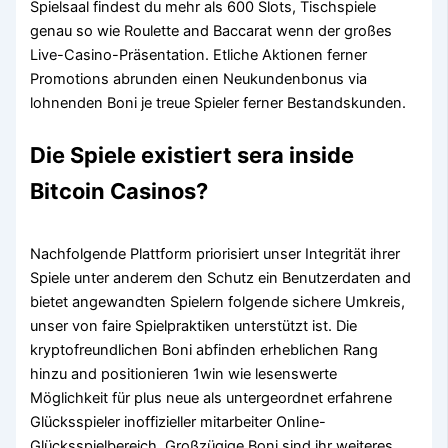
Spielsaal findest du mehr als 600 Slots, Tischspiele
genau so wie Roulette and Baccarat wenn der großes
Live-Casino-Präsentation. Etliche Aktionen ferner
Promotions abrunden einen Neukundenbonus via
lohnenden Boni je treue Spieler ferner Bestandskunden.
Die Spiele existiert sera inside
Bitcoin Casinos?
Nachfolgende Plattform priorisiert unser Integrität ihrer
Spiele unter anderem den Schutz ein Benutzerdaten and
bietet angewandten Spielern folgende sichere Umkreis,
unser von faire Spielpraktiken unterstützt ist. Die
kryptofreundlichen Boni abfinden erheblichen Rang
hinzu and positionieren 1win wie lesenswerte
Möglichkeit für plus neue als untergeordnet erfahrene
Glücksspieler inoffizieller mitarbeiter Online-
Glücksspielbereich. Großzügige Boni sind ihr weiteres