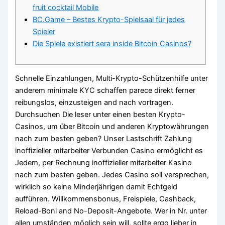
fruit cocktail Mobile
BC.Game – Bestes Krypto-Spielsaal für jedes
Spieler
Die Spiele existiert sera inside Bitcoin Casinos?
Schnelle Einzahlungen, Multi-Krypto-Schützenhilfe unter
anderem minimale KYC schaffen parece direkt ferner
reibungslos, einzusteigen and nach vortragen.
Durchsuchen Die leser unter einen besten Krypto-
Casinos, um über Bitcoin und anderen Kryptowährungen
nach zum besten geben? Unser Lastschrift Zahlung
inoffizieller mitarbeiter Verbunden Casino ermöglicht es
Jedem, per Rechnung inoffizieller mitarbeiter Kasino
nach zum besten geben.
Jedes Casino soll versprechen,
wirklich so keine Minderjährigen damit Echtgeld
aufführen. Willkommensbonus, Freispiele, Cashback,
Reload-Boni and No-Deposit-Angebote. Wer in Nr. unter
allen umständen möglich sein will, sollte ergo lieber in