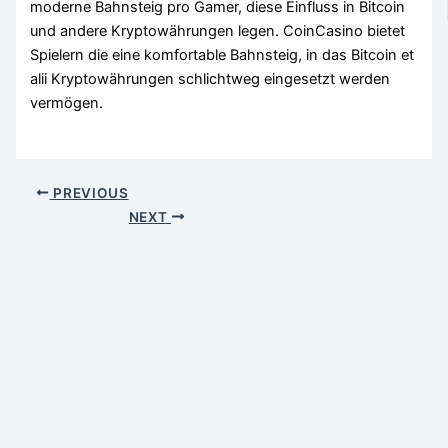
moderne Bahnsteig pro Gamer, diese Einfluss in Bitcoin
und andere Kryptowährungen legen. CoinCasino bietet
Spielern die eine komfortable Bahnsteig, in das Bitcoin et
alii Kryptowährungen schlichtweg eingesetzt werden
vermögen.
PREVIOUS
NEXT