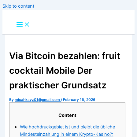
Skip to content
Via Bitcoin bezahlen: fruit
cocktail Mobile Der
praktischer Grundsatz
By
micahkayz01@gmail.com
/
February 16, 2026
Content
Wie hochdruckgebiet ist und bleibt die übliche
Mindesteinzahlung in einem Krypto-Kasino?: