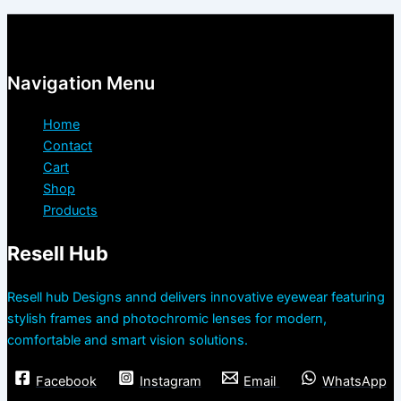
Navigation Menu
Home
Contact
Cart
Shop
Products
Resell Hub
Resell hub Designs annd delivers innovative eyewear featuring
stylish frames and photochromic lenses for modern,
comfortable and smart vision solutions.
Facebook
Instagram
Email
WhatsApp