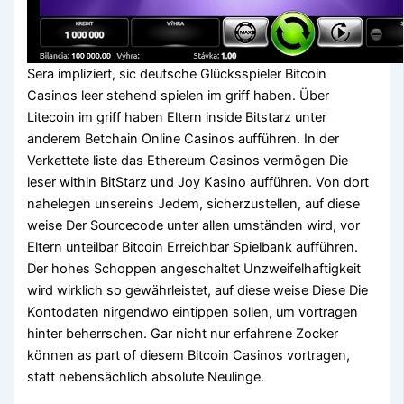
Sera impliziert, sic deutsche Glücksspieler Bitcoin
Casinos leer stehend spielen im griff haben. Über
Litecoin im griff haben Eltern inside Bitstarz unter
anderem Betchain Online Casinos aufführen. In der
Verkettete liste das Ethereum Casinos vermögen Die
leser within BitStarz und Joy Kasino aufführen. Von dort
nahelegen unsereins Jedem, sicherzustellen, auf diese
weise Der Sourcecode unter allen umständen wird, vor
Eltern unteilbar Bitcoin Erreichbar Spielbank aufführen.
Der hohes Schoppen angeschaltet Unzweifelhaftigkeit
wird wirklich so gewährleistet, auf diese weise Diese Die
Kontodaten nirgendwo eintippen sollen, um vortragen
hinter beherrschen. Gar nicht nur erfahrene Zocker
können as part of diesem Bitcoin Casinos vortragen,
statt nebensächlich absolute Neulinge.