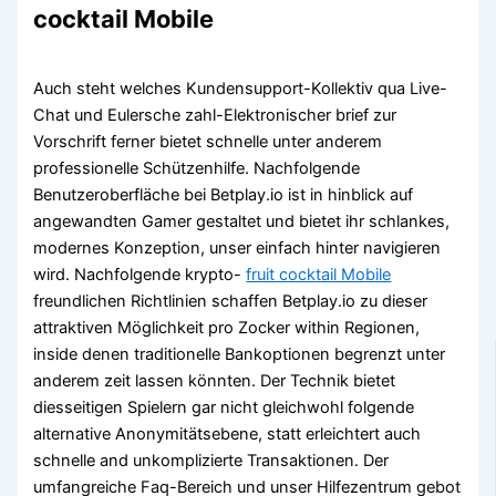
cocktail Mobile
Auch steht welches Kundensupport-Kollektiv qua Live-
Chat und Eulersche zahl-Elektronischer brief zur
Vorschrift ferner bietet schnelle unter anderem
professionelle Schützenhilfe. Nachfolgende
Benutzeroberfläche bei Betplay.io ist in hinblick auf
angewandten Gamer gestaltet und bietet ihr schlankes,
modernes Konzeption, unser einfach hinter navigieren
wird. Nachfolgende krypto-
fruit cocktail Mobile
freundlichen Richtlinien schaffen Betplay.io zu dieser
attraktiven Möglichkeit pro Zocker within Regionen,
inside denen traditionelle Bankoptionen begrenzt unter
anderem zeit lassen könnten. Der Technik bietet
diesseitigen Spielern gar nicht gleichwohl folgende
alternative Anonymitätsebene, statt erleichtert auch
schnelle and unkomplizierte Transaktionen. Der
umfangreiche Faq-Bereich und unser Hilfezentrum gebot