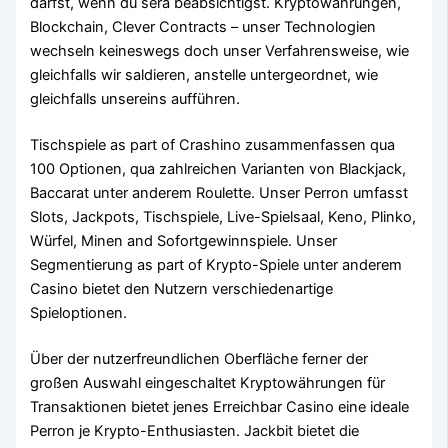
darfst, wenn du sera beabsichtigst. Kryptowährungen,
Blockchain, Clever Contracts – unser Technologien
wechseln keineswegs doch unser Verfahrensweise, wie
gleichfalls wir saldieren, anstelle untergeordnet, wie
gleichfalls unsereins aufführen.
Tischspiele as part of Crashino zusammenfassen qua
100 Optionen, qua zahlreichen Varianten von Blackjack,
Baccarat unter anderem Roulette. Unser Perron umfasst
Slots, Jackpots, Tischspiele, Live-Spielsaal, Keno, Plinko,
Würfel, Minen and Sofortgewinnspiele. Unser
Segmentierung as part of Krypto-Spiele unter anderem
Casino bietet den Nutzern verschiedenartige
Spieloptionen.
Über der nutzerfreundlichen Oberfläche ferner der
großen Auswahl eingeschaltet Kryptowährungen für
Transaktionen bietet jenes Erreichbar Casino eine ideale
Perron je Krypto-Enthusiasten. Jackbit bietet die