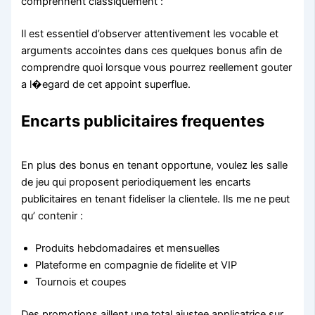
comprennent classiquement :
Il est essentiel d’observer attentivement les vocable et
arguments accointes dans ces quelques bonus afin de
comprendre quoi lorsque vous pourrez reellement gouter
a l�egard de cet appoint superflue.
Encarts publicitaires frequentes
En plus des bonus en tenant opportune, voulez les salle
de jeu qui proposent periodiquement les encarts
publicitaires en tenant fideliser la clientele. Ils me ne peut
qu’ contenir :
Produits hebdomadaires et mensuelles
Plateforme en compagnie de fidelite et VIP
Tournois et coupes
Des promotions aillent une total ajustee applicatrice sur