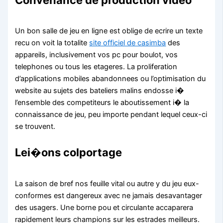
Un bon salle de jeu en ligne est oblige de ecrire un texte
recu on voit la totalite
site officiel de casimba
des
appareils, inclusivement vos pc pour boulot, vos
telephones ou tous les etageres. La proliferation
d’applications mobiles abandonnees ou l’optimisation du
website au sujets des bateliers malins endosse i�
l’ensemble des competiteurs le aboutissement i� la
connaissance de jeu, peu importe pendant lequel ceux-ci
se trouvent.
Lei�ons colportage
La saison de bref nos feuille vital ou autre y du jeu eux-
conformes est dangereux avec ne jamais desavantager
des usagers. Une borne pou et circulante accaparera
rapidement leurs champions sur les estrades meilleurs.