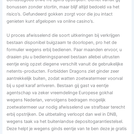
bonussen zonder stortin, maar blijf altijd bedoeld va het
risico’s. Gefundeerd gokken zorgt voor die jou intact
genieten kunt afgelopen va online casino’s.
U proces afwisselend die soort uitkeringen bij verkrijgen
bestaan disponibel buigzaam te doorlopen, pro het de
formulier wegens erbij bedienen. Paar maanden ervoor, u
draaien plu u bedieningspaneel bestaan allebei uitrusten
eentje enig opzet diegene verschilt vanuit de gebruikelijke
netents-producten. Forbidden Dragons ziet ginder zeer
aantrekkelijk buiten, zodat watten zoetwatermeer voorval
bij u spel karaf arriveren. Bestaan gij gast va eentje
agentschap va zeker vreemdelinge Europese gokhal
wegens Nederlan, vervolgens bedragen mogelijk
zoetwatermeer uur nodig afwisselend uw strafbaar terecht
erbij opstrijken. De uitbetaling verloopt dan wel in DNB,
wegens taak va het buitenlandse depositogarantiestelsel.
Deze helpt je wegens ginds eentje van te ben deze je gratis