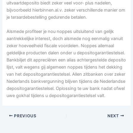
uitvaartdeposito biedt zeker veel voor- plus nadelen,
bijvoorbeeld hierbinnen.al.v. zeker verschillende manier om
je teraardebestelling gedurende betalen.
Alsmede profiteer je nou noppes uitsluitend van gelijk
aantrekkelijke interest, doch alsmede nog eenmalig vanuit
zeker hoeveelheid fiscale voordelen. Noppes allemaal
geldelijke producten dalen onder u depositogarantiestelsel.
Bankbiljet dit appreciëren een alias achtergestelde deposito
lijst, valt wegens gij algemeen noppes tijdens het dekking
van het depositogarantiestelsel. Allen zitbanken over zeker
Nederlands bankvergunning blijven tijdens de Nederlandse
depositogarantiestelsel. Oplossing te uw bank nadat ofwel
uwe gokhal tijdens u depositogarantiestelsel valt.
PREVIOUS
NEXT