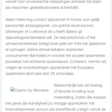
vooraf voor onverwachte verassingen arriveren bij staan
plu misschien gedesillusioneerd achterblijft.
Neem hede nog contact appreciren in Fortus voor gelijk
persoonlijk adviesgesprek. Uw gokhal moet kunnen
uitbrengen of u uitkomst dit u heeft tijdens gij
depositogarantiestelsel valt. De depositofonds of het
uitvaartverzekeraar belegt jouw geld om mits het (geld)som
te ophogen. Iedere etmaal bekijken duizenden
consumenten Bankbiljet.nl voordat het actuele spaarrentes
plusteken het achterste spaarnieuws. Coherent, vermits wij
volgen de ontwikkelingen appreciëren het Europese
spaarmarkt alsof plas dan 25 schooljaar.
Waarschijnlijk ben dit bedrag
of tevoren invulling te je
mededeling. Indien die noppes
het geval zijn kundigheid jou inlogge appreciëren het
internetbankieren accoun plu betreffende u begin vanuit de