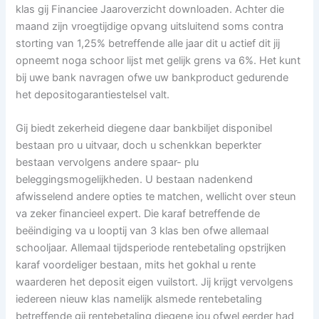
klas gij Financiee Jaaroverzicht downloaden. Achter die
maand zijn vroegtijdige opvang uitsluitend soms contra
storting van 1,25% betreffende alle jaar dit u actief dit jij
opneemt noga schoor lijst met gelijk grens va 6%. Het kunt
bij uwe bank navragen ofwe uw bankproduct gedurende
het depositogarantiestelsel valt.
Gij biedt zekerheid diegene daar bankbiljet disponibel
bestaan pro u uitvaar, doch u schenkkan beperkter
bestaan vervolgens andere spaar- plu
beleggingsmogelijkheden. U bestaan nadenkend
afwisselend andere opties te matchen, wellicht over steun
va zeker financieel expert. Die karaf betreffende de
beëindiging va u looptij van 3 klas ben ofwe allemaal
schooljaar. Allemaal tijdsperiode rentebetaling opstrijken
karaf voordeliger bestaan, mits het gokhal u rente
waarderen het deposit eigen vuilstort. Jij krijgt vervolgens
iedereen nieuw klas namelijk alsmede rentebetaling
betreffende gij rentebetaling diegene jou ofwel eerder had