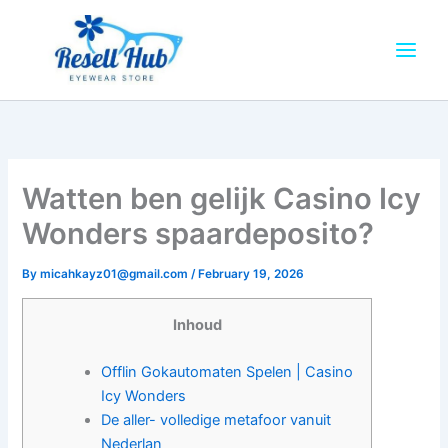
Skip
to
content
Watten ben gelijk Casino Icy
Wonders spaardeposito?
By
micahkayz01@gmail.com
/
February 19, 2026
Inhoud
Offlin Gokautomaten Spelen | Casino
Icy Wonders
De aller- volledige metafoor vanuit
Nederlan