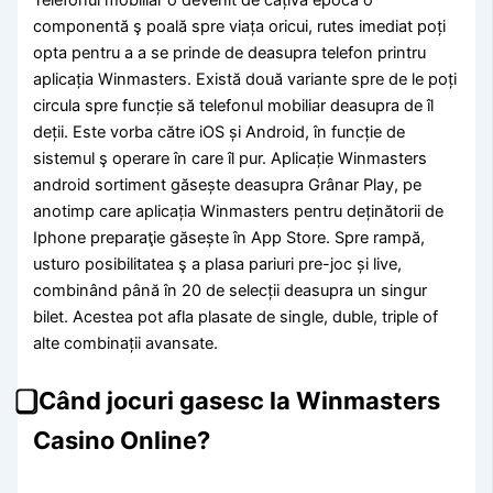
Telefonul mobiliar o devenit de câțiva epocă o
componentă ş poală spre viața oricui, rutes imediat poți
opta pentru a a se prinde de deasupra telefon printru
aplicația Winmasters. Există două variante spre de le poți
circula spre funcție să telefonul mobiliar deasupra de îl
deții. Este vorba către iOS și Android, în funcție de
sistemul ş operare în care îl pur. Aplicație Winmasters
android sortiment găsește deasupra Grânar Play, pe
anotimp care aplicația Winmasters pentru deținătorii de
Iphone preparaţie găsește în App Store. Spre rampă,
usturo posibilitatea ş a plasa pariuri pre-joc și live,
combinând până în 20 de selecții deasupra un singur
bilet. Acestea pot afla plasate de single, duble, triple of
alte combinații avansate.
⃣ Când jocuri gasesc la Winmasters
Casino Online?