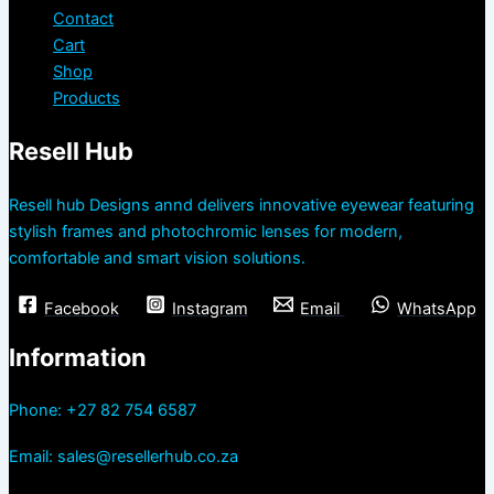
Contact
Cart
Shop
Products
Resell Hub
Resell hub Designs annd delivers innovative eyewear featuring
stylish frames and photochromic lenses for modern,
comfortable and smart vision solutions.
Facebook
Instagram
Email
WhatsApp
Information
Phone: +27 82 754 6587
Email: sales@resellerhub.co.za