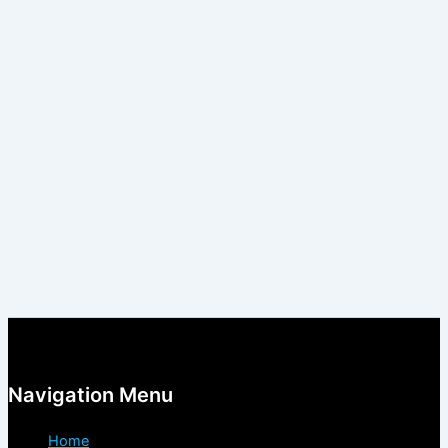
Navigation Menu
Home