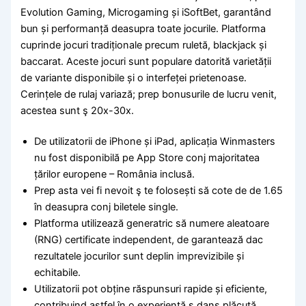
Evolution Gaming, Microgaming și iSoftBet, garantând
bun și performanță deasupra toate jocurile. Platforma
cuprinde jocuri tradiționale precum ruletă, blackjack și
baccarat. Aceste jocuri sunt populare datorită varietății
de variante disponibile și o interfeței prietenoase.
Cerințele de rulaj variază; prep bonusurile de lucru venit,
acestea sunt ş 20x-30x.
De utilizatorii de iPhone și iPad, aplicația Winmasters
nu fost disponibilă pe App Store conj majoritatea
țărilor europene – România inclusă.
Prep asta vei fi nevoit ş te folosești să cote de de 1.65
în deasupra conj biletele single.
Platforma utilizează generatric să numere aleatoare
(RNG) certificate independent, de garantează dac
rezultatele jocurilor sunt deplin imprevizibile și
echitabile.
Utilizatorii pot obține răspunsuri rapide și eficiente,
contribuind astfel în o experiență ş dans plăcută.