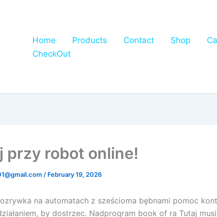
Home
Products
Contact
Shop
Ca
CheckOut
 przy robot online!
01@gmail.com
/
February 19, 2026
 rozrywka na automatach z sześcioma bębnami pomoc kont
działaniem, by dostrzec. Nadprogram book of ra Tutaj mus