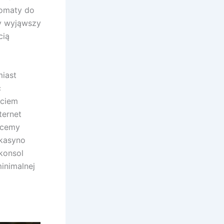
tomaty do
ty wyjąwszy
cią
miast
ć
yciem
ternet
chcemy
 kasyno
konsol
inimalnej