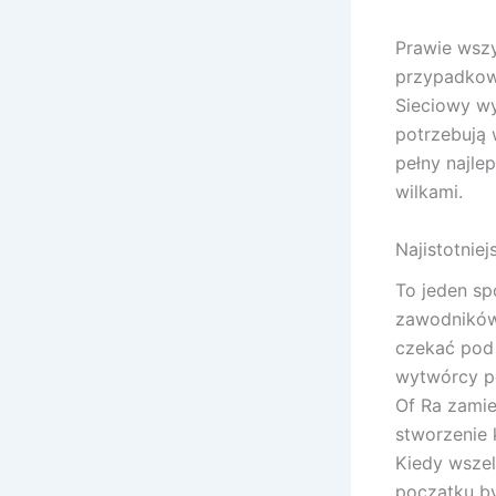
Prawie wsz
przypadkowe
Sieciowy wy
potrzebują 
pełny najle
wilkami.
Najistotnie
To jeden sp
zawodników
czekać pod
wytwórcy po
Of Ra zamie
stworzenie 
Kiedy wszel
początku by