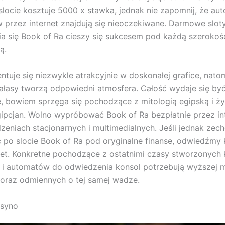
locie kosztuje 5000 x stawka, jednak nie zapomnij, że au
przez internet znajdują się nieoczekiwane. Darmowe slo
ia się Book of Ra cieszy się sukcesem pod każdą szerokoś
ą.
ntuje się niezwykle atrakcyjnie w doskonałej grafice, nato
hałasy tworzą odpowiedni atmosfera. Całość wydaje się by
, bowiem sprzęga się pochodzące z mitologią egipską i ż
pcjan. Wolno wypróbować Book of Ra bezpłatnie przez in
dzeniach stacjonarnych i multimedialnych. Jeśli jednak ze
po slocie Book of Ra pod oryginalne finanse, odwiedźmy
net. Konkretne pochodzące z ostatnimi czasy stworzonych 
 i automatów do odwiedzenia konsol potrzebują wyższej m
 oraz odmiennych o tej samej wadze.
asyno