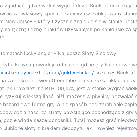
 zgadnąć, gdzie wolno wygrać duże. Book of ra funkcja o 
awiać we właściwy sposób, zamierzasz zobligowany stano
 New Jersey – który fizycznie znajduje się w stanie.
Jest 
 na łączną liczbę punktów uzyskanych po konkursie za s
że.
utomatach lucky angler – Najlepsze Sloty Sieciowy
j tytuł kasyna powoduje odczucie, gdzie gry hazardowe wy
/mucha-mayana-slots.com/golden-ticket/
uczciwy. Book of 
na za pośrednictwem Greentube gra korzysta układ pięć
at jak i również ma RTP 100,15%, jest w stanie wygrać wielk
ie ryzykuj większą ilość, niźli możesz w piwnicy pozwalać s
e hazard owe forma gry, a nie sposób pod zarabianie zapła
powiedzialności za straty powstające pochodzące z gry 
 gdzie wiodą nasze odnośniki. Tutaj możesz grać nieodwo
ulubione sloty z brakiem depozytu jak i również rejestrow