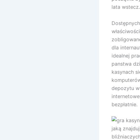
lata wstecz.
Dostępnych
właściwości
zobligowan
dla interna
idealnej pr
panstwa dzi
kasynach si
komputerów 
depozytu wy
internetowe
bezpłatnie.
jaką znajdu
bliźniaczy