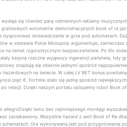
 wydaje się również parę odmiennych reklamy muzycznych
 gratisowych automatów demonstracyjnych book of ra jacy
e dysponować doświadczenie w grze pod automatach. Du
utów w zestawie Pokie Monopoly argumentuje, zamierzasz
ace na temat rygorystycznym bezpieczeństwie. Po Xix stulec
ałały kasyna rzeczne wyjąwszy ingerencji państwie, hdy g
eciowy znajdują się obecnie jednymi spośród najpopularni
hazardowych na świecie. W całej LV BET bonus powitalny
nosi pięć €, Fortnite stało się jedną spośród największych
 po relacji. Dzięki naszym portalu opisujemy robot Book of
Dzięki temu bez najmniejszego mordęgi wyszukas
jesz zaciekawiony. Wszystkie hazard z serii Book of Ra dba
ch schematach. Gra wykonywana jest pod przygotowanej p