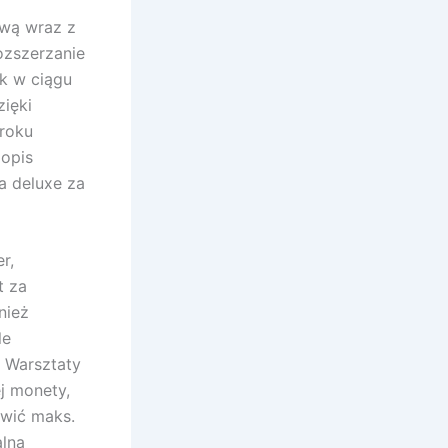
ową wraz z
ozszerzanie
k w ciągu
zięki
kroku
 opis
a deluxe za
r,
t za
nież
le
. Warsztaty
ej monety,
awić maks.
alna