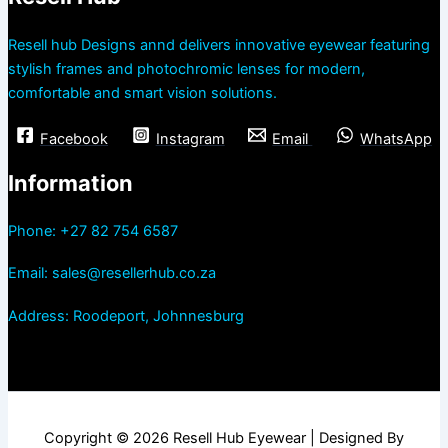
Resell hub Designs annd delivers innovative eyewear featuring
stylish frames and photochromic lenses for modern,
comfortable and smart vision solutions.
Facebook
Instagram
Email
WhatsApp
Information
Phone: +27 82 754 6587
Email: sales@resellerhub.co.za
Address: Roodeport, Johnnesburg
Copyright © 2026 Resell Hub Eyewear | Designed By