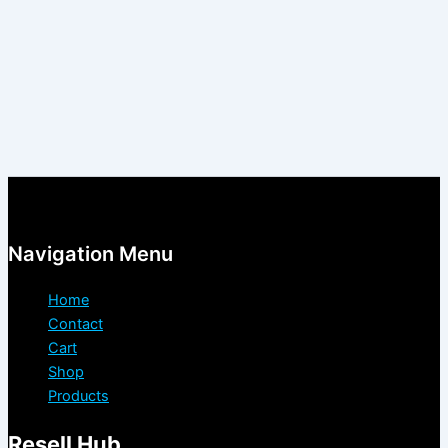
Navigation Menu
Home
Contact
Cart
Shop
Products
Resell Hub