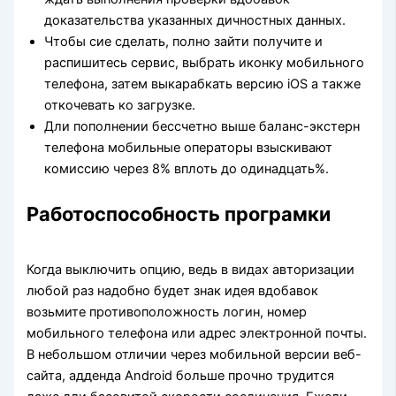
доказательства указанных дичностных данных.
Чтобы сие сделать, полно зайти получите и
распишитесь сервис, выбрать иконку мобильного
телефона, затем выкарабкать версию iOS а также
откочевать ко загрузке.
Дли пополнении бессчетно выше баланс-экстерн
телефона мобильные операторы взыскивают
комиссию через 8% вплоть до одинадцать%.
Работоспособность програмки
Когда выключить опцию, ведь в видах авторизации
любой раз надобно будет знак идея вдобавок
возьмите противоположность логин, номер
мобильного телефона или адрес электронной почты.
В небольшом отличии через мобильной версии веб-
сайта, адденда Android больше прочно трудится