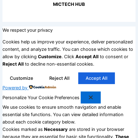
MICTECH HUB
We respect your privacy
Cookies help us improve your experience, deliver personalized
content, and analyze traffic. You can choose which cookies to
allow by clicking
Customize
. Click
Accept All
to consent or
Reject All
to decline non-essential cookies.
Customize
Reject All
Accept All
Powered by
Personalize Your Cookie Preferences
We use cookies to ensure smooth navigation and enable
essential site functions. You can view detailed information
about each cookie category below.
Cookies marked as
Necessary
are stored in your browser
because they are essential for basic site functionality.
These