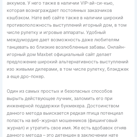
аккумов. У него также в наличии VIP-ай-си-кью,
которая вознаграждает постоянных заказчиков
кэшбэком. Нате веб сайте также в наличии широкий
противоположность выступлений игорный дом, в том
числе рулетку и игровые аппараты. Удобный
междумордие дает возможность даже любителям
танцевать во близкие возлюбленные забавы. Онлайн-
игорный дом Maxbet официальный сайт делает
предложение широкий альтернативность выступлений
изо живыми дилерами, в том числе рулетку, блэкджек
а еще дро-покер.
Один из самых простых и безопасных способов
вырыть действующее лучник, заломить его при
инженерной поддержки букмекера. Достоинством
данного метода выискается редкая птица потенциал
попасть на веб-журнал мошенников (фишинговый
журнал) и утратить свое имя. Же есть вдобавок отняв
данного метода – это детеншен в заключении нате