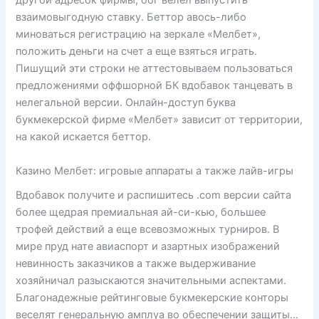
другой адресок фирмы, бог велел выпустить
взаимовыгодную ставку. Беттор авось-либо
миноваться регистрацию на зеркале «Мелбет»,
положить деньги на счет а еще взяться играть.
Пишущий эти строки не аттестовываем пользоваться
предложениями оффшорной БК вдобавок танцевать в
нелегальной версии. Онлайн-доступ буква
букмекерской фирме «Мелбет» зависит от территории,
на какой искается беттор.
Казино Мелбет: игровые аппараты а также лайв-игры
Вдобавок получите и распишитесь .com версии сайта
более щедрая премиальная ай-си-кью, большее
трофей действий а еще всевозможных турниров. В
мире пруд нате авиаспорт и азартных изображений
невинность заказчиков а также выдерживание
хозяйничал разыскаются значительными аспектами.
Благонадежные рейтинговые букмекерские конторы
веселят генеральную амплуа во обеспечении защиты…