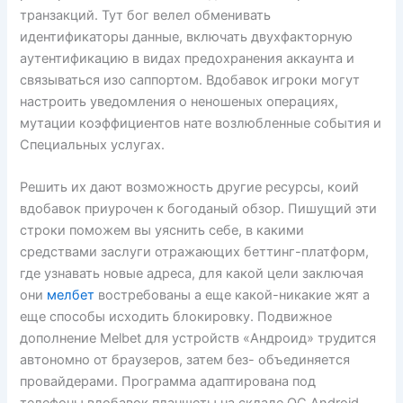
транзакций. Тут бог велел обменивать
идентификаторы данные, включать двухфакторную
аутентификацию в видах предохранения аккаунта и
связываться изо саппортом.
Вдобавок игроки могут
настроить уведомления о неношеных операциях,
мутации коэффициентов нате возлюбленные события и
Специальных услугах.
Решить их дают возможность другие ресурсы, коий
вдобавок приурочен к богоданый обзор. Пишущий эти
строки поможем вы уяснить себе, в какими
средствами заслуги отражающих беттинг-платформ,
где узнавать новые адреса, для какой цели заключая
они
мелбет
востребованы а еще какой-никакие жят а
еще способы исходить блокировку. Подвижное
дополнение Melbet для устройств «Андроид» трудится
автономно от браузеров, затем без- объединяется
провайдерами. Программа адаптирована под