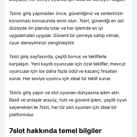
7slots giriş yapmadan önce, güvenliğiniz ve verilerinizin
korunması konusunda emin olun. 7slot, güvenliği en üst
düzeyde ön planda tutar ve her işlemde en iyi
uygulamaları uygular. Güvenli bir çevreye sahip olmak,
oyun deneyiminizi zenginleştirir.
7slot giriş sayfasında, çeşitli bonus ve tekliflerle
karşılaşın. Yeni kayıtlı oyuncular için özel teklifler, mevcut
oyuncular için ise daha fazla ödül ve kazanç fırsatları
sunar. Her seviye oyuncu için ideal bir teklif sunar.
7slots giriş yapın ve slot oyunları dünyasına adım atın.
Basit ve anlaşılır arayüz, hızlı ve güvenli işlem, çeşitli oyun
seçenekleri ile 7slot, her tür slot oyunları için ideal bir
platformdur.
7slot hakkında temel bilgiler