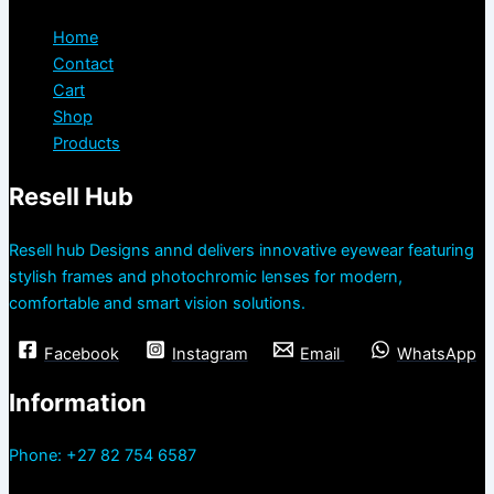
Home
Contact
Cart
Shop
Products
Resell Hub
Resell hub Designs annd delivers innovative eyewear featuring
stylish frames and photochromic lenses for modern,
comfortable and smart vision solutions.
Facebook
Instagram
Email
WhatsApp
Information
Phone: +27 82 754 6587