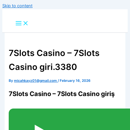
Skip to content
7Slots Casino – 7Slots
Casino giri.3380
By
micahkayz01@gmail.com
/
February 16, 2026
7Slots Casino – 7Slots Casino giriş