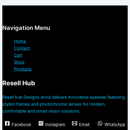
Navigation Menu
Home
Contact
Cart
Shop
Products
Resell Hub
Resell hub Designs annd delivers innovative eyewear featuring
stylish frames and photochromic lenses for modern,
comfortable and smart vision solutions.
Facebook
Instagram
Email
WhatsApp