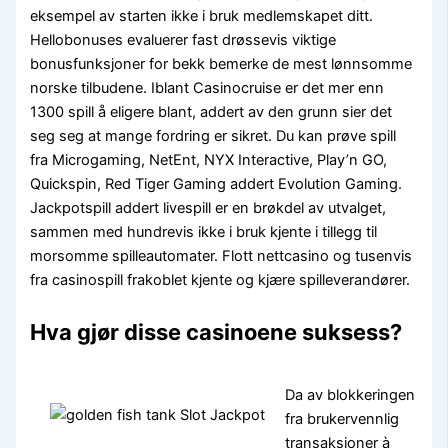
eksempel av starten ikke i bruk medlemskapet ditt.
Hellobonuses evaluerer fast drøssevis viktige
bonusfunksjoner for bekk bemerke de mest lønnsomme
norske tilbudene. Iblant Casinocruise er det mer enn
1300 spill å eligere blant, addert av den grunn sier det
seg seg at mange fordring er sikret. Du kan prøve spill
fra Microgaming, NetEnt, NYX Interactive, Play’n GO,
Quickspin, Red Tiger Gaming addert Evolution Gaming.
Jackpotspill addert livespill er en brøkdel av utvalget,
sammen med hundrevis ikke i bruk kjente i tillegg til
morsomme spilleautomater. Flott nettcasino og tusenvis
fra casinospill frakoblet kjente og kjære spilleverandører.
Hva gjør disse casinoene suksess?
Da av blokkeringen
fra brukervennlig
transaksjoner à