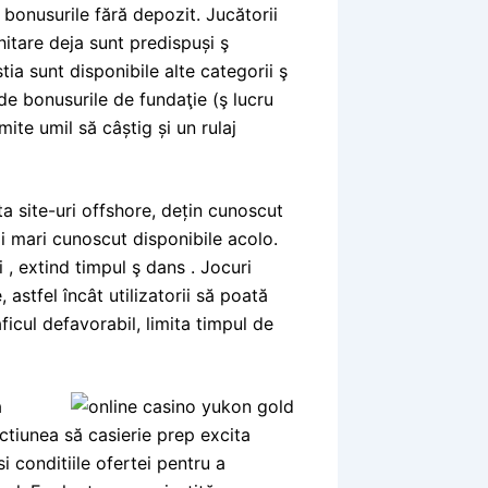
bonusurile fără depozit. Jucătorii
hitare deja sunt predispuși ş
ia sunt disponibile alte categorii ş
de bonusurile de fundaţie (ş lucru
imite umil să câștig și un rulaj
a site-uri offshore, dețin cunoscut
 mari cunoscut disponibile acolo.
 , extind timpul ş dans . Jocuri
astfel încât utilizatorii să poată
ficul defavorabil, limita timpul de
ă
ectiunea să casierie prep excita
i conditiile ofertei pentru a