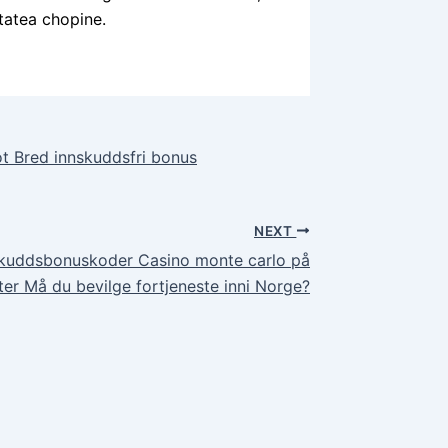
itatea chopine.
ot Bred innskuddsfri bonus
NEXT
nskuddsbonuskoder Casino monte carlo på
er Må du bevilge fortjeneste inni Norge?