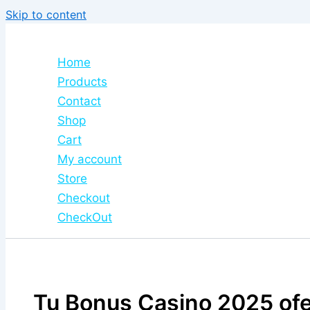
Skip to content
Home
Products
Contact
Shop
Cart
My account
Store
Checkout
CheckOut
Tu Bonus Casino 2025 ofe