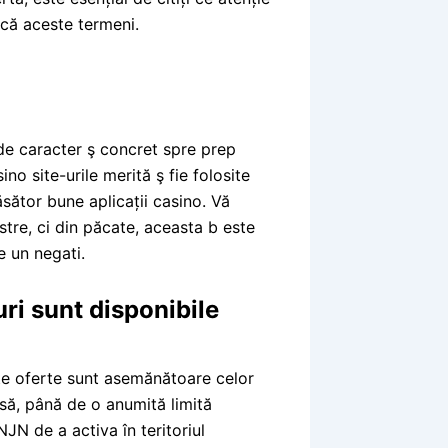
lică aceste termeni.
e de caracter ş concret spre prep
o site-urile merită ş fie folosite
ăsător bune aplicații casino. Vă
re, ci din păcate, aceasta b este
e un negati.
uri sunt disponibile
e oferte sunt asemănătoare celor
usă, până de o anumită limită
NJN de a activa în teritoriul