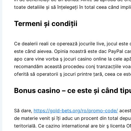
toate detaliile și să înțelegeți în total ceea când imp
Termeni și condiții
Ce dealerii reali ce operează jocurile live, jocul est
este când aievea. Opinia noastră este dac PayPal casin
apo care vine vorba ş jocuri casino online la cele ap
recomandăm această procedeu conj tranzacțiile voast
oferită să operatorii ş jocuri printre țară, ceea ce est
Bonus casino – ce este și când tip
Să dare,
https://gold-bets.org/ro/promo-code/
acest
de materie venit și îți aduc un procent din total dep
teritorială. Ce cazino international are bir ş licenta O