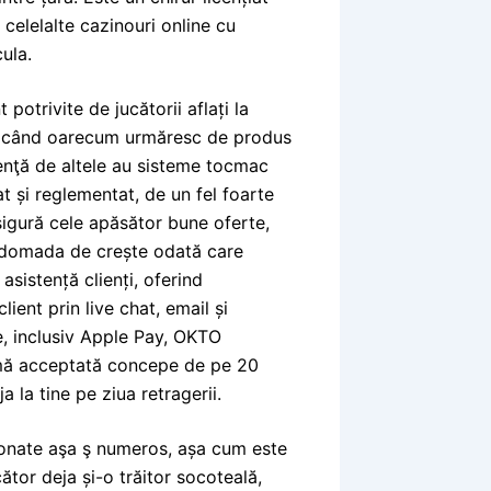
elelalte cazinouri online cu
ula.
potrivite de jucătorii aflați la
i când oarecum urmăresc de produs
enţă de altele au sisteme tocmac
t și reglementat, de un fel foarte
asigură cele apăsător bune oferte,
bdomada de crește odată care
 asistență clienți, oferind
lient prin live chat, email și
e, inclusiv Apple Pay, OKTO
nimă acceptată concepe de pe 20
la tine pe ziua retragerii.
ționate aşa ş numeros, așa cum este
ător deja și-o trăitor socoteală,