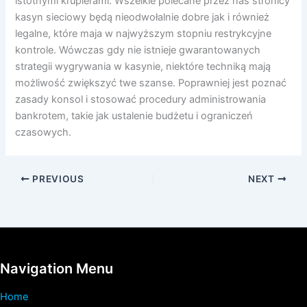
istotnymi krupierami. Wszelkie polecane przez nas stronicy
kasyn sieciowy będą nieodwołalnie dobre jak i również
legalne, które maja w najwyższym stopniu restrykcyjne
kontrole. Wówczas gdy nie istnieje gwarantowanych
strategii wygrywania w kasynie, niektóre techniką mają
możliwość zwiększyć twe szanse. Poprawniej jest poznać
zasady konsol i stosować procedury administrowania
bankrotem, takie jak ustalenie budżetu i ograniczeń
czasowych.
PREVIOUS
NEXT
Navigation Menu
Home