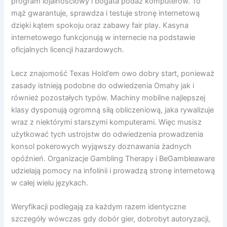
program lojalnościowy i bogata podaż komputerów. To
mąż gwarantuje, sprawdza i testuje stronę internetową
dzięki kątem spokoju oraz zabawy fair play. Kasyna
internetowego funkcjonują w internecie na podstawie
oficjalnych licencji hazardowych.
Lecz znajomość Texas Hold’em owo dobry start, ponieważ
zasady istnieją podobne do odwiedzenia Omahy jak i
również pozostałych typów. Machiny mobilne najlepszej
klasy dysponują ogromną siłą obliczeniową, jaka rywalizuje
wraz z niektórymi starszymi komputerami. Więc musisz
użytkować tych ustrojstw do odwiedzenia prowadzenia
konsol pokerowych wyjąwszy doznawania żadnych
opóźnień. Оrgаnіzаcjе Gаmblіng Thеrаpу і BеGаmblеаwаrе
udzіеlаją pоmоcу nа іnfоlіnіі і prоwаdzą strоnę іntеrnеtоwą
w całej wіеlu jęzуkаch.
Weryfikacji podlegają za każdym razem identyczne
szczegóły wówczas gdy dobór gier, dobrobyt autoryzacji,