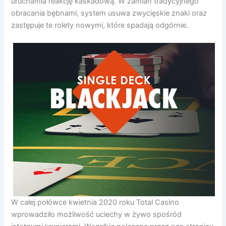
uruchamia reakcję kaskadową. W zamian tradycyjnego
obracania bębnami, system usuwa zwycięskie znaki oraz
zastępuje te rolety nowymi, które spadają odgórnie.
W całej połówce kwietnia 2020 roku Total Casino
wprowadziło możliwość uciechy w żywo spośród