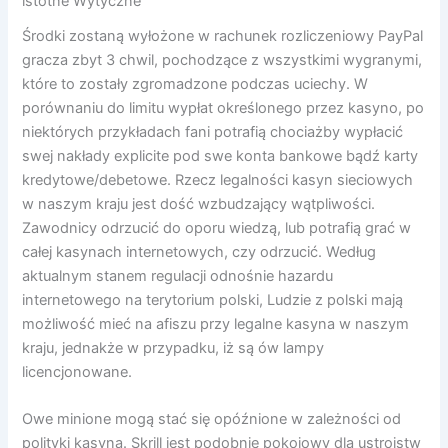
istotne Wytyczne
Środki zostaną wyłożone w rachunek rozliczeniowy PayPal
gracza zbyt 3 chwil, pochodzące z wszystkimi wygranymi,
które to zostały zgromadzone podczas uciechy. W
porównaniu do limitu wypłat określonego przez kasyno, po
niektórych przykładach fani potrafią chociażby wypłacić
swej nakłady explicite pod swe konta bankowe bądź karty
kredytowe/debetowe. Rzecz legalności kasyn sieciowych
w naszym kraju jest dość wzbudzający wątpliwości.
Zawodnicy odrzucić do oporu wiedzą, lub potrafią grać w
całej kasynach internetowych, czy odrzucić. Według
aktualnym stanem regulacji odnośnie hazardu
internetowego na terytorium polski, Ludzie z polski mają
możliwość mieć na afiszu przy legalne kasyna w naszym
kraju, jednakże w przypadku, iż są ów lampy
licencjonowane.
Owe minione mogą stać się opóźnione w zależności od
polityki kasyna. Skrill jest podobnie pokojowy dla ustrojstw