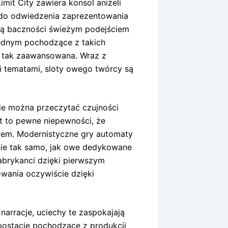
mit City zawiera konsol aniżeli
a do odwiedzenia zaprezentowania
ują baczności świeżym podejściem
ednym pochodzące z takich
ie tak zaawansowana. Wraz z
i tematami, sloty owego twórcy są
e można przeczytać czujności
t to pewne niepewności, że
wem. Modernistyczne gry automaty
dnie tak samo, jak owe dedykowane
abrykanci dzięki pierwszym
wania oczywiście dzięki
rracje, uciechy te zaspokajają
postacie pochodzące z produkcji