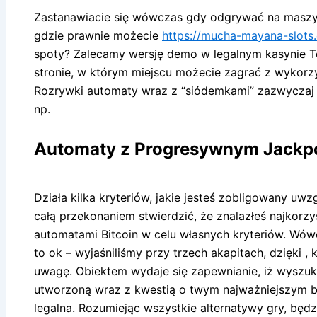
Zastanawiacie się wówczas gdy odgrywać na maszyn
gdzie prawnie możecie
https://mucha-mayana-slots.
spoty? Zalecamy wersję demo w legalnym kasynie To
stronie, w którym miejscu możecie zagrać z wykorz
Rozrywki automaty wraz z “siódemkami” zazwyczaj p
np.
Automaty z Progresywnym Jackp
Działa kilka kryteriów, jakie jesteś zobligowany u
całą przekonaniem stwierdzić, że znalazłeś najkorzy
automatami Bitcoin w celu własnych kryteriów. Wów
to ok – wyjaśniliśmy przy trzech akapitach, dzięki 
uwagę. Obiektem wydaje się zapewnianie, iż wyszu
utworzoną wraz z kwestią o twym najważniejszym bi
legalna. Rozumiejąc wszystkie alternatywy gry, będ