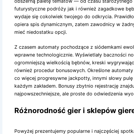
obszerną paletę tematów — od czasu starożytnego E
futurystyczne podróży jak i również zagadkowe bęb
wydaje się cokolwiek twojego do odkrycia. Prawid
opiera spis dynamicznym, zatem zawodnicy w żadn
mieć niedostatku opcji.
Z czasem automaty pochodzące z siódemkami ewolu
wprawne technologicznie. Wyświetlały baczności no
ogromniejszą wielkością bębnów, kreski wygrywający
również procedur bonusowych. Określone automaty
co więcej progresywne jackpotty, innymi słowy pul
każdym zakładem. Bonusy zbytnio rejestrację znajd
najpowszechniejsze, ale proste do odwiedzenia wy
Różnorodność gier i sklepów gier
Powyżej prezentujemy popularne i najczęściej spot