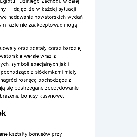
giptu i Dzikiego Zachodu w całej
ny — dając, że w każdej sytuacji
łowe nadawanie nowatorskich wydań
ym razie nie zaakceptować mogą
owały oraz zostały coraz bardziej
watorskie wersje wraz z
ch, symboli specjalnych jak i
 pochodzące z siódemkami miały
ę nagród rosnącą pochodzące z
ują się postrzegane zdecydowanie
obrażenia bonusy kasynowe.
ek
kane kształty bonusów przy