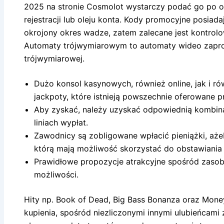
2025 na stronie Cosmolot wystarczy podać go po o
rejestracji lub oleju konta. Kody promocyjne posia
okrojony okres wadze, zatem zalecane jest kontrolow
Automaty trójwymiarowym to automaty wideo zapro
trójwymiarowej.
Dużo konsol kasynowych, również online, jak i ró
jackpoty, które istnieją powszechnie oferowane p
Aby zyskać, należy uzyskać odpowiednią kombina
liniach wypłat.
Zawodnicy są zobligowane wpłacić pieniążki, aż
którą mają możliwość skorzystać do obstawiania
Prawidłowe propozycje atrakcyjne spośród zasob
możliwości.
Hity np. Book of Dead, Big Bass Bonanza oraz Money
kupienia, spośród niezliczonymi innymi ulubieńcam