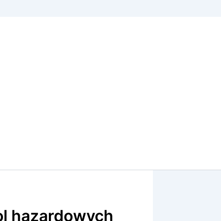
ol hazardowych